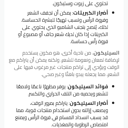
تحتوي على زيوت وسليكون.
أضرار الكبريتات
: يمكن أن تجفف الشعر
وفروة الرأس وتسبب تهيجًا للبشرة الحساسة.
لذلك، يُنصح بتجنب الشامبو الذي يحتوي على
الكبريتات إذا كان لديك شعر جاف أو مصبوغ أو
فروة رأس حساسة.
السيليكون
، من ناحية أخرى، هو مكون يستخدم
لإضافة لمعان ونعومة للشعر، ولكنه يمكن أن يتراكم مع
الوقت ويؤدي إلى تراكم منتجات غير مرغوب فيها على
الشعر، مما يجعله يبدو باهتًا وغير صحي.
فوائد السيليكون
: يوفر مظهرًا ناعمًا ولامعًا
للشعر ويحميه من التلف الحراري والتكسر.
أضرار السيليكون
: يتراكم بمرور الوقت،
ويصعب إزالته بدون استخدام منتجات قوية، مما
قد يسبب انسداد المسام في فروة الرأس ويمنع
امتصاص الرطوبة والمغذيات.