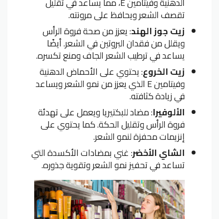
الدهنية وفيتامين E، مما يساعد في تقليل
تقصف الشعر ويحافظ على مرونته.
زيت جوز الهند
: يعزز من صحة فروة الرأس
ويقلل من فقدان البروتين في الشعر. أيضًا
يساعد في ترطيب الشعر الجاف ومنع تكسره.
زيت الخروع
: يحتوي على الأحماض الدهنية
وفيتامين E الذي يعزز من نمو الشعر ويساعد
في زيادة كثافته.
الألوفيرا
: مضاد للبكتيريا ويعمل على تهدئة
فروة الرأس وتقليل الحكة. كما يحتوي على
إنزيمات محفزة لنمو الشعر.
الشاي الأخضر
: غني بمضادات الأكسدة التي
تساعد في تحفيز نمو الشعر وتقوية جذوره.