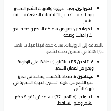
الكيراتين
: يعيد الحيوية والمرونة للشعر المتضرر
ويساعد في تصحيح التشققات الصغيرة في بنية
الشعر.
الكولاجين
: يعزز من سماكة الشعر ويجعله يبدو
أكثر امتلاءً وصحة.
بالإضافة إلى البروتينات، هناك عدة
فيتامينات
تلعب
دورًا هامًا في تحسين صحة الشعر:
فيتامين B5
(البانثينول): يحافظ على الرطوبة
ويعزز من لمعان الشعر.
فيتامين E
: مضاد للأكسدة يساعد في تعزيز
نمو الشعر عن طريق تحسين الدورة الدموية في
فروة الرأس.
البيوتين
(فيتامين B7): يساعد في تقوية جذور
الشعر ومنع التساقط.