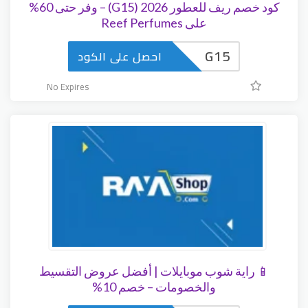
كود خصم ريف للعطور 2026 (G15) – وفر حتى 60%
على Reef Perfumes
G15
احصل على الكود
No Expires
📱 راية شوب موبايلات | أفضل عروض التقسيط
والخصومات – خصم 10%