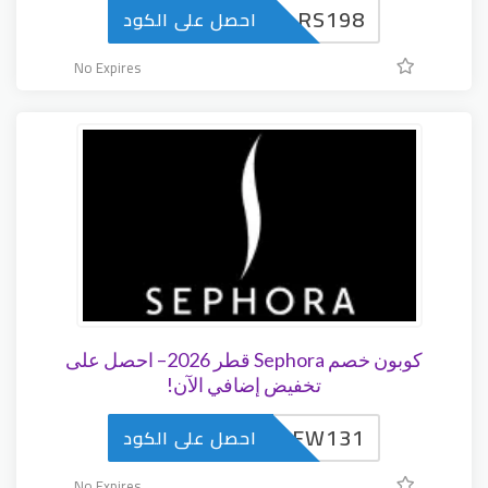
RS198
احصل على الكود
No Expires
كوبون خصم Sephora قطر 2026– احصل على
تخفيض إضافي الآن!
FW131
احصل على الكود
No Expires