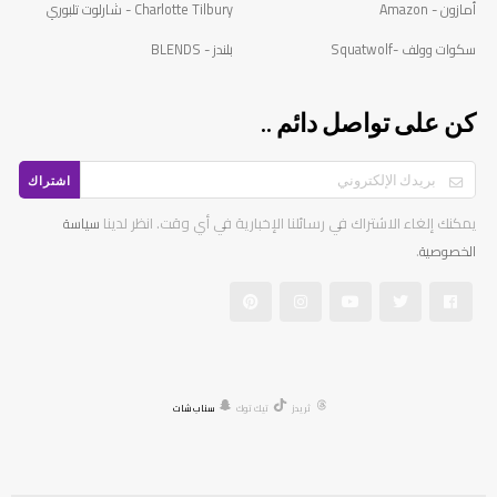
أمازون - Amazon
Charlotte Tilbury - شارلوت تلبوري
سكوات وولف -Squatwolf
بلندز - BLENDS
كن على تواصل دائم ..
اشتراك
يمكنك إلغاء الاشتراك في رسائلنا الإخبارية في أي وقت. انظر لدينا
سياسة
.
الخصوصية
ثريدز
تيك توك
سناب شات