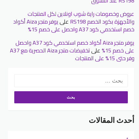
RS198 عند التسوق
عروض وخصومات راية شوب اونلاين لكل المنتجات
والأجهزة بكود الخصم RS198
على
يوفر متجر Aiza أكواد
خصم استخدمي كود A37 واحصل على خصم 15%
يوفر متجر Aiza أكواد خصم استخدمي كود A37 واحصل
على خصم 15%
على
تخفيضات متجر Aiza الحصرية مع A37
وفر حتى 15% على المنتجات
البحث
عن:
أحدث المقالات