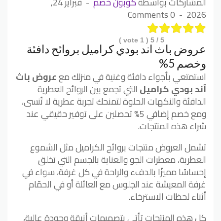
المشاركات بواسطة
كوبون خصم
فبراير 24,
0 Comments
2026
vote )
1
/ 5 (
5
عروض باث اند بودي كراميل بروائح دافئة
وخصم 5%
استمتعي بأجواء دافئة وغنية في منزلك مع
عروض باث
آند بودي كراميل
التي تجمع بين الروائح العطرية
الدافئة والنكهات الحلوة لتمنحك تجربة عطرية لا تُنسى،
ومع خصم إضافي 5% تحصلين على توفير حقيقي عند
شراء هذه المنتجات.
تشمل العروض منتجات بروائح الكراميل مثل الشموع
العطرية، معطرات الجو والعناية بالجسم التي تخلق
إحساسًا مميزًا بالدفء والراحة في كل غرفة، سواء في
غرفة المعيشة عند الجلوس مع العائلة أو في الحمّام
أثناء لحظات الاسترخاء.
كل هذه المنتجات تأتي بتصميمات أنيقة وجودة عالية،