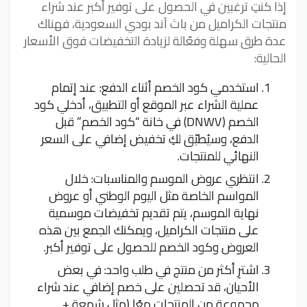
إذا كنتِ ترغبين في الحصول على توفير أكبر عند شراء
منتجات الكراميل من باث آند بودي السعودية، فهناك
عدة طرق سهلة وفعّالة لزيادة التخفيضات فوق الأسعار
الحالية:
استخدمي كود الخصم أثناء الدفع: عند إتمام
عملية الشراء عبر الموقع أو التطبيق، أدخلي كود
الخصم (DNWV) في خانة “كود الخصم” قبل
الدفع، وسيُطبّق لكِ تخفيض إضافي على السعر
النهائي للمنتجات.
انتظري عروض الموسم والمناسبات: خلال
المواسم الخاصة مثل اليوم الوطني أو عروض
نهاية الموسم، يتم تقديم تخفيضات موسمية
على منتجات الكراميل، ويمكنك الجمع بين هذه
العروض وكود الخصم للحصول على توفير أكبر.
اشترِ أكثر من منتج في طلب واحد: في بعض
الأحيان، قد تحصلين على خصم إضافي عند شراء
مجموعة من المنتجات معًا (مثل شمعة +