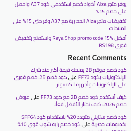
يوفر متجر Aiza أكواد خصم استخدمي كود A37 واحصل
على خصم 15%
تخفيضات متجر Aiza الحصرية مع A37 وفر حتى 15% على
المنتجات
أفضل Raya Shop promo code 15% واستمتع بتخفيض
فورى RS198
Recent Comments
كود خصم موقع 2B يمنحك قيمة أكبر عند شراء
الإلكترونيات بكود FF73
على
كود خصم 2B: خصم فوري
على الإلكترونيات وأجهزة الكمبيوتر
كيف أستخدم كود خصم 2B مع كود FF73
على
عروض
خصم 2026: كيف تختار الأفضل فعلًا
كود خصم ستايلي متجدد 20% باستخدام كود SFF64
بخصومات حصرية
على
كود خصم رايه شوب قوي 10%