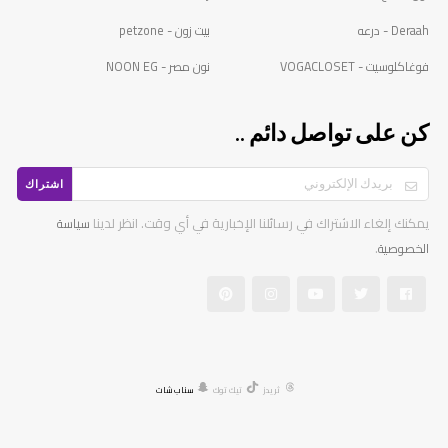
Deraah - درعه
بيت زون - petzone
فوغاكلوسيت - VOGACLOSET
نون مصر - NOON EG
كن على تواصل دائم ..
اشتراك
يمكنك إلغاء الاشتراك في رسائلنا الإخبارية في أي وقت. انظر لدينا
سياسة
.
الخصوصية
ثريدز
تيك توك
سناب شات