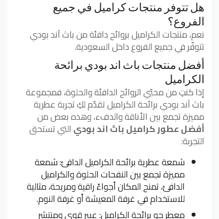
هل تتوفر منتجات كراميل في جميع
الفروع؟
نعم، منتجات الكراميل بروائح دافئة من باث آند بودي
تتوفّر في جميع الفروع داخل السعودية.
أفضل منتجات باث اند بودي برائحة
الكراميل
إذا كنتِ من محبّي الروائح الدافئة والحلوة، فمجموعة
باث آند بودي برائحة الكراميل تقدّم لكِ تجربة عطرية
مميزة تجمع بين الأناقة والدفء، وهذه بعض من
أفضل عطور كراميل باث اند بودي
التي تستحق
التجربة:
شمعة عطرية برائحة الكراميل الدافئ: شمعة
مميزة تجمع بين النفحات الحلوة والكراميل
الدافئ، تمنح المكان أجواءً راقية ومريحة، مثالية
للاستخدام في غرفة المعيشة أو غرفة النوم.
معطر جو برائحة الكراميل: عبير قوي ومنتشر