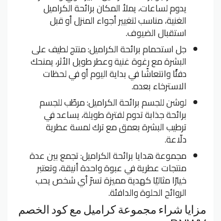
يدوم لساعات، يملأ المكان برائحة الكراميل
الغنية، مناسب لتغيير أجواء المنزل أو قبل
استقبال الضيوف.
جل استحمام برائحة الكراميل: منتج لطيف على
البشرة مع رغوة غنية وعطر طويل الأثر، يمنحك
دفئًا وانتعاشًا في بداية اليوم أو في لحظات
الاسترخاء بعده.
لوشن للجسم برائحة الكراميل: مرطّب للجسم
برائحة جذابة تدوم لفترة طويلة، يساعد في
ترطيب البشرة بعمق مع ترك لمسة عطرية
دلّاعة.
مجموعة هدايا برائحة الكراميل: تجمع بين عدة
منتجات عطرية في عبوة واحدة أنيقة، وتعتبر
خيارًا مثاليًا كهدية مميزة تسرّ أي شخص يحب
الروائح الحلوة والدافئة.
مزايا شراء مجموعة كراميل مع كود الخصم