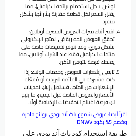
لوشن + جل استحمام برائحة الكراميل)، مما
يقلل السعر لكل قطعة مقارنة بشرائها بشكل
منفرد.
اشترِ أثناء فترات العروض الحصرية أونلاين:
تحقق العروض الحصرية في المتجر الإلكتروني
بشكل دوري، وقد تتوفر تخفيضات خاصة على
منتجات الكراميل فقط عند الشراء أونلاين، مما
يمنحك فرصة للتوفير الأكبر.
تابعي إشعارات العروض وخدمات الولاء: إذا
كنتِ مشتركة في القائمة البريدية أو مُفعّلة
الإشعارات من المتجر، فستصل إليكِ تحديثات
الأسعار والعروض الخاصة قبل الجميع، ما يتيح
لكِ فرصة اغتنام التخفيضات الإضافية أولًا.
اقرأ أيضا:
عروض شموع باث آند بودي بروائح فاخرة
وخصم 5% بكود DNWV
طريقة استخدام كود باث آند بودي على