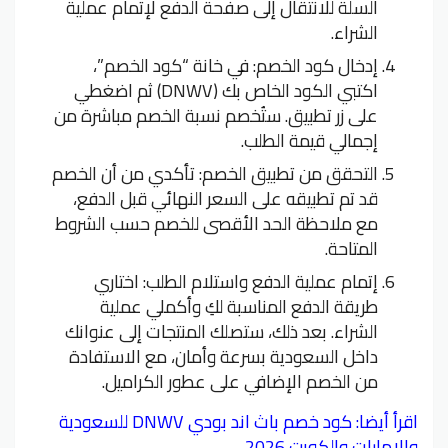
السلة للانتقال إلى صفحة الدفع لإتمام عملية
الشراء.
إدخال كود الخصم: في خانة “كود الخصم”،
اكتبي الكود الخاص بك (DNWV) ثم اضغطي
على زر تطبيق. ستُخصم نسبة الخصم مباشرة من
إجمالي قيمة الطلب.
التحقق من تطبيق الخصم: تأكدي من أن الخصم
قد تم تطبيقه على السعر النهائي قبل الدفع،
مع ملاحظة الحد الأقصى للخصم حسب الشروط
المتاحة.
إتمام عملية الدفع واستلام الطلب: اختاري
طريقة الدفع المناسبة لكِ وأكملي عملية
الشراء. بعد ذلك، ستصلك المنتجات إلى عنوانك
داخل السعودية بسرعة وأمان، مع الاستفادة
من الخصم الإضافي على عطور الكراميل.
اقرأ أيضا:
كود خصم باث اند بودي DNWV للسعودية
والإمارات والكويت 2026