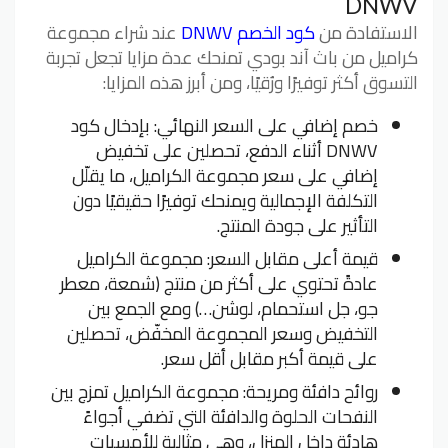
DNWV
الاستفادة من
كود الخصم DNWV
عند شراء مجموعة
كراميل من باث آند بودي تمنحك عدة مزايا تجعل تجربة
التسوق أكثر توفيرًا ورُقيًا، ومن أبرز هذه المزايا:
خصم إضافي على السعر النهائي: بإدخال كود
DNWV أثناء الدفع، تحصلين على تخفيض
إضافي على سعر مجموعة الكراميل، ما يقلّل
التكلفة الإجمالية ويمنحك توفيرًا حقيقيًا دون
التأثير على جودة المنتج.
قيمة أعلى مقابل السعر: مجموعة الكراميل
عادةً تحتوي على أكثر من منتج (شمعة، معطر
جو، جل استحمام، لوشن…) ومع الجمع بين
التخفيض وسعر المجموعة المخفّض، تحصلين
على قيمة أكبر مقابل أقل سعر.
روائح دافئة ومريحة: مجموعة الكراميل تمزج بين
النفحات الحلوة والدافئة التي تضفي أجواءً
هادئة داخل المنزل، وهي مثالية للأمسيات