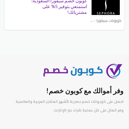
كوبون خصم سيفورا السعودية:
استمتعي بتوفير 5% على
مشترياتك!
كوبونات سيفورا - Sephora
وفر أموالك مع كوبون خصم!
احصل على كوبونات خصم حصرية لأشهر المتاجر العربية والعالمية
️
وفر المال على كل عملية شراء عبر الإنترنت