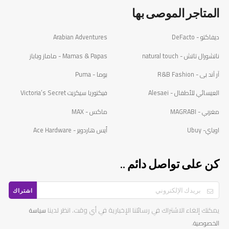
المتاجر الموصى بها
ديفاكتو - DeFacto
Arabian Adventures
ناتشورال تاتش - natural touch
Mamas & Papas - ماماز وباباز
آر آند بى - R&B Fashion
بوما - Puma
العيسائي للأطفال - Alesaei
فيكتوريا سيكريت Victoria’s Secret
مغربي - MAGRABI
ماكس - MAX
اوباي- Ubuy
أيس هاردوير - Ace Hardware
كن على تواصل دائم ..
اشتراك
يمكنك إلغاء الاشتراك في رسائلنا الإخبارية في أي وقت. انظر لدينا
سياسة
.
الخصوصية