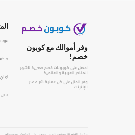
الم
عود ميلانو
وفر أموالك مع كوبون
خصم!
ماكس -
احصل على كوبونات خصم حصرية لأشهر
المتاجر العربية والعالمية
️
اوباي- uy
وفر المال على كل عملية شراء عبر
الإنترنت
سنبل - bol
حقوق النشر © موقع كوبون خصم . كل الحقوق محفوظة.