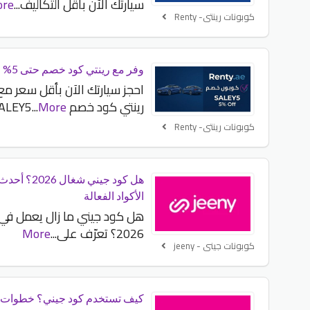
سيارتك الآن بأقل التكاليف
...
re
كوبونات رينتي- Renty
وفر مع رينتي كود خصم حتى 5%
احجز سيارتك الآن بأقل سعر مع
رينتي كود خصم SALEY5
More
...
كوبونات رينتي- Renty
هل كود جيني شغال 2026؟ أحد
الأكواد الفعالة
هل كود جيني ما زال يعمل في
2026؟ تعرّف على
...
More
كوبونات جينى - jeeny
كيف تستخدم كود جيني؟ خطوات 