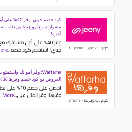
كود خصم جيني: وفر 40% عل
مشوارك مع أروع تطبيق طلب سي
أجرة!
وفر 40% على أول مشوارك مع
كوبونات جينى - jeeny
جيني! استخدم كود خصم
...
ore
Waffarha: وفّر أموالك واستمت
العروض مع كود خصم وفرها KK36
احصل على خصم 10% على
وفرها! وفر المال على
...
More
كوبونات وفرها - Waffarha