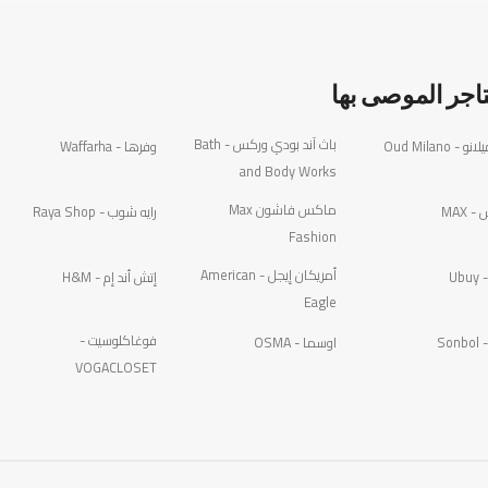
تاجر الموصى بها
باث آند بودي وركس - Bath
 - Oud Milano
وفرها - Waffarha
and Body Works
ماكس فاشون Max
 MAX
رايه شوب - Raya Shop
Fashion
أمريكان إيجل - American
Ub
إتش أند إم - H&M
Eagle
فوغاكلوسيت -
Son
اوسما - OSMA
VOGACLOSET