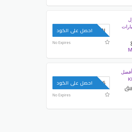
ى أول
ارات
AAEN
احصل على الكود
No Expires
M
ع بأفضل
KK36
احصل على الكود
 تطبيق
No Expires