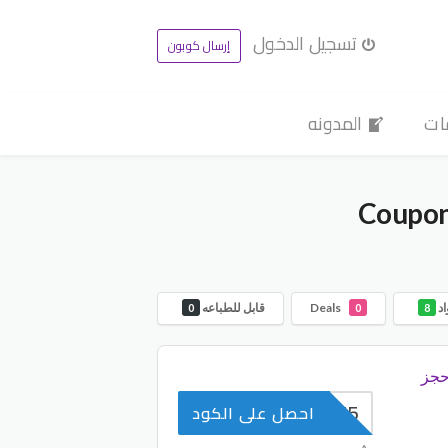
تسجيل الدخول
إرسال كوبون
ات
المدونه
اد
Deals
قابل للطباعه
0
0
8
م وفر 5% واحجز
SALEY5
احصل على الكود