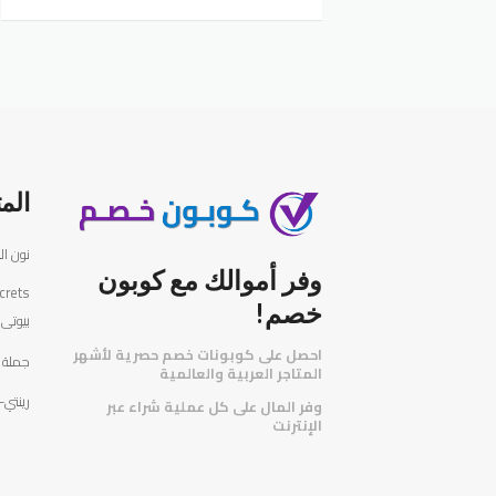
الم
نون الخليج
وفر أموالك مع كوبون
خصم!
بيوتى
احصل على كوبونات خصم حصرية لأشهر
جملة - la
المتاجر العربية والعالمية
️
رينتي- enty
وفر المال على كل عملية شراء عبر
الإنترنت