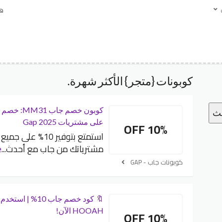
هل
كوبونات {متجر} الأكثر شهرة.
حث
على مشتريات Gap 2025
10% OFF
استمتع بتوفير 10% على جميع
مشترياتك من جاب مع أحدث
...
e
كوبونات جاب - GAP
🔖 كود خصم جاب 10% | استخ
HOOAH الآن!
10% OFF