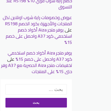
خصم رايه شوب قوي 10% RS198 عند
التسوق
عروض وخصومات راية شوب اونلاين لكل
المنتجات والأجهزة بكود الخصم RS198
على
يوفر متجر Aiza أكواد خصم
استخدمي كود A37 واحصل على خصم
15%
يوفر متجر Aiza أكواد خصم استخدمي
كود A37 واحصل على خصم 15%
على
تخفيضات متجر Aiza الحصرية مع A37 وفر
حتى 15% على المنتجات
البحث
عن: