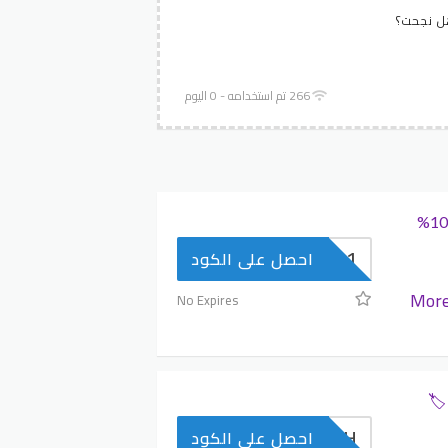
 نجحت؟
266 تم استخدامه - 0 اليوم
كوبون خصم جاب MM31: خصم 10%
MM31
احصل على الكود
Mor
No Expires
دم 🏷️
HOOAH
احصل على الكود