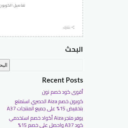
تفاصيل الكوبون
شارك
البحث
الب
Recent Posts
أقوى كود خصم نون
كوبون خصم Aiza الحصري استمتع
بتخفيض 15% على جميع المنتجات A37
يوفر متجر Aiza أكواد خصم استخدمي
كود A37 واحصل على خصم 15%