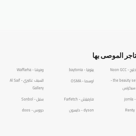
تاجر الموصى بها
 - Noon GCC
بيتونيا - baytonia
وفرها - Waffarha
the beauty secrets -
السيف غاليري - Al Saif
اوسما - OSMA
 سيكرتس
Gallery
jom
فارفيتش - Farfetch
سنبل - Sonbol
R
dyson - دايسون
دووس - doos