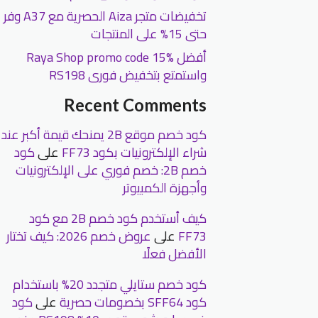
تخفيضات متجر Aiza الحصرية مع A37 وفر
حتى 15% على المنتجات
أفضل Raya Shop promo code 15%
واستمتع بتخفيض فورى RS198
Recent Comments
كود خصم موقع 2B يمنحك قيمة أكبر عند
شراء الإلكترونيات بكود FF73
على
كود
خصم 2B: خصم فوري على الإلكترونيات
وأجهزة الكمبيوتر
كيف أستخدم كود خصم 2B مع كود
FF73
على
عروض خصم 2026: كيف تختار
الأفضل فعلًا
كود خصم ستايلي متجدد 20% باستخدام
كود SFF64 بخصومات حصرية
على
كود