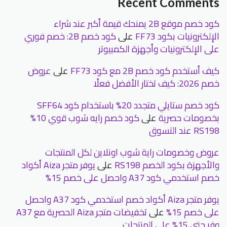
Recent Comments
كود خصم موقع 2B يمنحك قيمة أكبر عند شراء
الإلكترونيات بكود FF73
على
كود خصم 2B: خصم فوري
على الإلكترونيات وأجهزة الكمبيوتر
كيف أستخدم كود خصم 2B مع كود FF73
على
عروض
خصم 2026: كيف تختار الأفضل فعلًا
كود خصم ستايلي متجدد 20% باستخدام كود SFF64
بخصومات حصرية
على
كود خصم رايه شوب قوي 10%
RS198 عند التسوق
عروض وخصومات راية شوب اونلاين لكل المنتجات
والأجهزة بكود الخصم RS198
على
يوفر متجر Aiza أكواد
خصم استخدمي كود A37 واحصل على خصم 15%
يوفر متجر Aiza أكواد خصم استخدمي كود A37 واحصل
على خصم 15%
على
تخفيضات متجر Aiza الحصرية مع A37
وفر حتى 15% على المنتجات