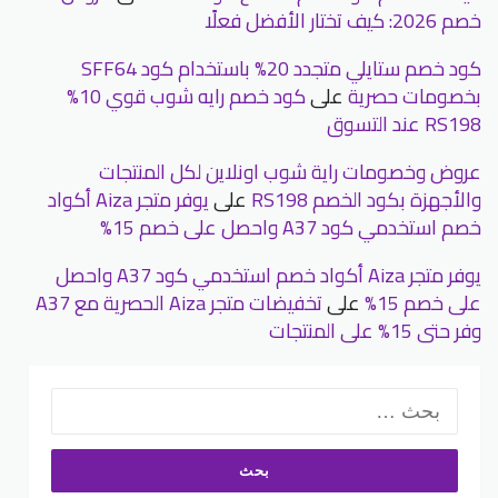
خصم 2026: كيف تختار الأفضل فعلًا
كود خصم ستايلي متجدد 20% باستخدام كود SFF64
بخصومات حصرية
على
كود خصم رايه شوب قوي 10%
RS198 عند التسوق
عروض وخصومات راية شوب اونلاين لكل المنتجات
والأجهزة بكود الخصم RS198
على
يوفر متجر Aiza أكواد
خصم استخدمي كود A37 واحصل على خصم 15%
يوفر متجر Aiza أكواد خصم استخدمي كود A37 واحصل
على خصم 15%
على
تخفيضات متجر Aiza الحصرية مع A37
وفر حتى 15% على المنتجات
البحث
عن: