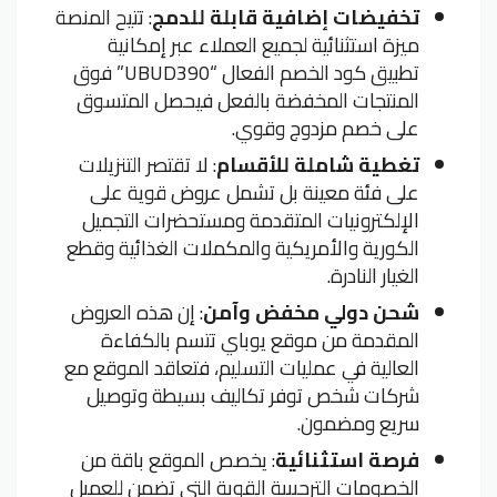
تخفيضات إضافية قابلة للدمج
: تتيح المنصة
ميزة استثنائية لجميع العملاء عبر إمكانية
تطبيق كود الخصم الفعال “UBUD390” فوق
المنتجات المخفضة بالفعل فيحصل المتسوق
على خصم مزدوج وقوي.
تغطية شاملة للأقسام
: لا تقتصر التنزيلات
على فئة معينة بل تشمل عروض قوية على
الإلكترونيات المتقدمة ومستحضرات التجميل
الكورية والأمريكية والمكملات الغذائية وقطع
الغيار النادرة.
شحن دولي مخفض وآمن
: إن هذه العروض
المقدمة من موقع يوباي تتسم بالكفاءة
العالية في عمليات التسليم، فتعاقد الموقع مع
شركات شخص توفر تكاليف بسيطة وتوصيل
سريع ومضمون.
فرصة استثنائية
: يخصص الموقع باقة من
الخصومات الترحيبية القوية التي تضمن للعميل