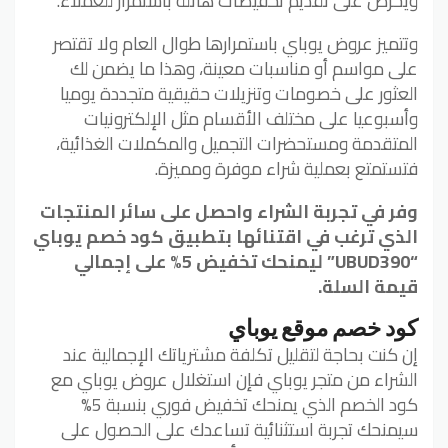
ويحرص على تقديم تخفيضات هائلة باستمرار للعملاء.
وتتميز عروض يوباي باستمرارها طوال العام ولا تقتصر
على مواسم أو مناسبات معينة، وهذا ما يضمن لك
العثور على خصومات وتنزيلات حقيقية متجددة يوميا
وأسبوعيا على مختلف الأقسام مثل الإلكترونيات
المتقدمة ومستحضرات التجميل والمكملات الغذائية،
فتستمتع بعملية شراء موفرة ومميزة.
وفر في تجربة الشراء واحصل على سائر المنتجات
الذي ترغب في اقتنائها بتطبيق كود خصم يوباي
“UBUD390” ليمنحك تخفيض 5% على إجمالي
قيمة السلة.
كود خصم موقع يوباي
إن كنت بحاجة لتقليل تكلفة مشترياتك الإجمالية عند
الشراء من متجر يوباي فإن استغلال عروض يوباي مع
كود الخصم الذي يمنحك تخفيض فوري بنسبة 5%
سيمنحك تجربة استثنائية تساعدك على الحصول على