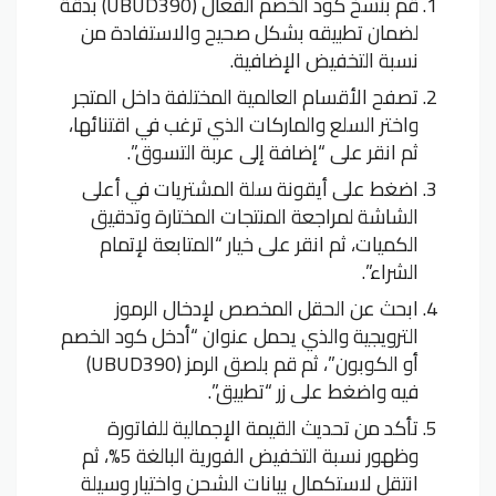
قم بنسخ كود الخصم الفعال (UBUD390) بدقة
لضمان تطبيقه بشكل صحيح والاستفادة من
نسبة التخفيض الإضافية.
تصفح الأقسام العالمية المختلفة داخل المتجر
واختر السلع والماركات الذي ترغب في اقتنائها،
ثم انقر على “إضافة إلى عربة التسوق”.
اضغط على أيقونة سلة المشتريات في أعلى
الشاشة لمراجعة المنتجات المختارة وتدقيق
الكميات، ثم انقر على خيار “المتابعة لإتمام
الشراء”.
ابحث عن الحقل المخصص لإدخال الرموز
الترويجية والذي يحمل عنوان “أدخل كود الخصم
أو الكوبون”، ثم قم بلصق الرمز (UBUD390)
فيه واضغط على زر “تطبيق”.
تأكد من تحديث القيمة الإجمالية للفاتورة
وظهور نسبة التخفيض الفورية البالغة 5%، ثم
انتقل لاستكمال بيانات الشحن واختيار وسيلة