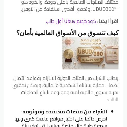
مختلف المنتجات العالمية بأعلى جودة، والكود هو
“UBUD390″، وتحقق أقصى استفادة من التوفير.
اقرأ أيضا:
كود خصم Ubuy أول طلب
كيف تتسوق من الأسواق العالمية بأمان؟
يتطلب الشراء من المتاجر الدولية الالتزام بقواعد الأمان
لضمان حماية بياناتك الشخصية والمالية، ويمكن تحقيق
تجربة تسوق عالمية آمنة وموثوقة باتباع الخطوات
التالية:
الشراء من منصات معتمدة وموثوقة
:
احرص دائما على اختيار مواقع عالمية كبرى ولها
سمعة طيبة مثل منصة يوباي التي توفر بيئة