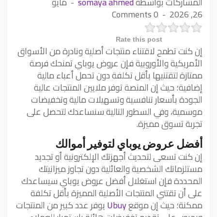
المشاركات بواسطة
somaya ahmed
مايو
0 Comments
26, 2026
Rate this post
إن كنت تطمح لاقتناء منتجات أصلية ونادرة من الأسواق
الأمريكية والأوروبية فإن عروض يوباي تمنحك فرصة
ممتازة لتقتنيها بأقل تكلفة دون تحمل أعباء مالية
إضافية؛ حيث إن المنصة توفر ملايين المنتجات عالية
الجودة بأسعار تنافسية وتسهيلات مالية وتخفيضات
موسمية، وفي السطور التالية سنساعدك لتحصل على
تجربة تسوق مميزة.
أفضل عروض يوباي لتوفير أموالك
إن كنت تسعى لتحديث أجهزتك الإلكترونية أو تجديد
مستلزماتك الشخصية والعائلية دون تجاوز ميزانيتك
المحددة فإن استغلال أفضل عروض يوباي سيساعدك
على أن تقتني المنتجات الأصلية المميزة بأقل تكلفة
ممكنة؛ حيث إن موقع
Ubuy
يوفر عدد كبير من المنتجات