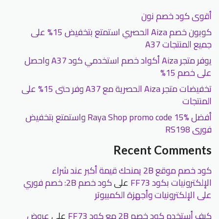
أقوى كود خصم نون
كوبون خصم Aiza الحصري استمتع بتخفيض 15% على
جميع المنتجات A37
يوفر متجر Aiza أكواد خصم استخدمي كود A37 واحصل
على خصم 15%
تخفيضات متجر Aiza الحصرية مع A37 وفر حتى 15% على
المنتجات
أفضل Raya Shop promo code 15% واستمتع بتخفيض
فورى RS198
Recent Comments
كود خصم موقع 2B يمنحك قيمة أكبر عند شراء
الإلكترونيات بكود FF73
على
كود خصم 2B: خصم فوري
على الإلكترونيات وأجهزة الكمبيوتر
كيف أستخدم كود خصم 2B مع كود FF73
على
عروض