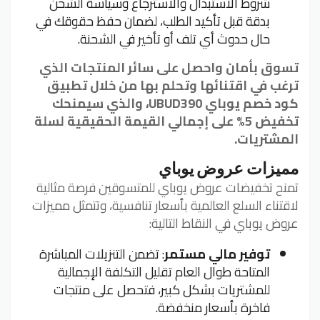
شروط الاستبدال والاسترجاع وسياسة الشحن
بدقة قبل تأكيد الطلب، لضمان حفظ حقوقك في
حال حدوث أي تلف أو تأخير في الشحنة.
تسوق بأمان واحصل على سائر المنتجات الذي
ترغب في اقتنائها وتحلم بها من خلال تطبيق
كود خصم يوباي UBUD390، والذي سيمنحك
تخفيض 5% على إجمالي القيمة الحقيقية لسلة
المشتريات.
مميزات عروض يوباي
تمنح تخفيضات عروض يوباي للمتسوقين فرصة مثالية
لاقتناء السلع العالمية بأسعار تنافسية، وتتمثل مميزات
عروض يوباي في النقاط التالية:
توفير مالي مستمر
: تضمن التنزيلات المباشرة
المتاحة طوال العام تقليل التكلفة الإجمالية
للمشتريات بشكل كبير، فتحصل على منتجات
فاخرة بأسعار منخفضة.