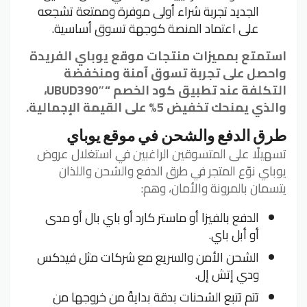
الجديد تجربة شراء أولى موفرة وممتعة تشجعه
على اعتماد المنصة كوجهة تسوق أساسية.
استمتع بمميزات منتجات موقع يوباي الفريدة
واحصل على تجربة تسوق آمنة ومنخفضة
التكلفة عند تطبيق كود الخصم “UBUD390″،
والذي يمنحك تخفيض 5% على القيمة الإجمالية.
طرق الدفع والشحن في موقع يوباي
تسهيلًا على المتسوقين الراغبين في استغلال عروض
يوباي نوّع المتجر في طرق الدفع والشحن واللذان
يتسمان بالمرونة والأمان، وهم:
الدفع بالفيزا أو ماستر كارد أو باي بال أو مدى
أو أبل باي.
الشحن الأمن والسريع مع شركات مثل فيدكس
ودي إتش إل.
تتم تتبع الشحنات بدقة بدايةً من خروجها من