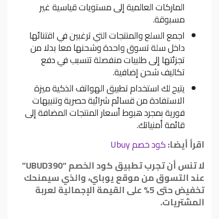
الماركات العالمية إلى مستويات قياسية غير
مسبوقة.
اجمع السلع والمنتجات التي ترغبين في اقتنائها
داخل سلة تسوق واحدة وشحنها معا بدلا من
تجزئتها إلى طلبيات منفصلة تتسبب في دفع
تكاليف شحن إضافية.
يتيح لك استخدام تطبيق الهواتف الذكية ميزة
الاستفادة من قسائم شرائية حصرية وتنبيهات
فورية بمجرد هبوط أسعار المنتجات المضافة إلى
قائمة أمنياتك.
اقرأ أيضا:
كود خصم Ubuy
لا تنس أن تجرب تطبيق كود الخصم “UBUD390”
عند التسوق من موقع يوباي، والذي سيمنحك
تخفيض حتى 5% على القيمة الإجمالية لعربة
المشتريات.