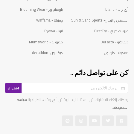
أي براند - Ibrand
بلومينج وير - Blooming Wear
الشمس والرمال- Sun & Sand Sports
وفرها - Waffarha
فيرست كراي - FirstCry
ايوا - Eyewa
ديفاكتو - DeFacto
ممزورلد - Mumzworld
dyson - دايسون
ديكاتلون- decathlon
كن على تواصل دائم ..
اشتراك
يمكنك إلغاء الاشتراك في رسائلنا الإخبارية في أي وقت. انظر لدينا
سياسة
.
الخصوصية