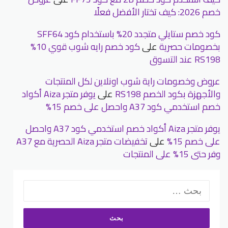
خصم 2026: كيف تختار الأفضل فعلًا
كود خصم ستايلي متجدد 20% باستخدام كود SFF64
بخصومات حصرية
على
كود خصم رايه شوب قوي 10%
RS198 عند التسوق
عروض وخصومات راية شوب اونلاين لكل المنتجات
والأجهزة بكود الخصم RS198
على
يوفر متجر Aiza أكواد
خصم استخدمي كود A37 واحصل على خصم 15%
يوفر متجر Aiza أكواد خصم استخدمي كود A37 واحصل
على خصم 15%
على
تخفيضات متجر Aiza الحصرية مع A37
وفر حتى 15% على المنتجات
البحث
عن: