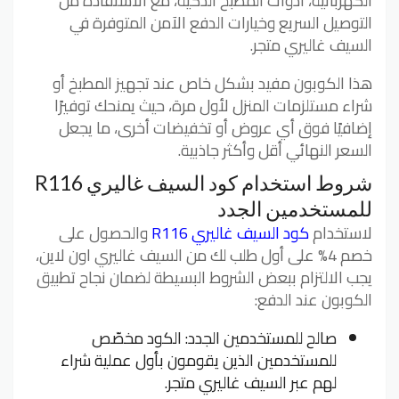
الكهربائية، أدوات المطبخ الذكية، مع الاستفادة من
التوصيل السريع وخيارات الدفع الآمن المتوفرة في
السيف غاليري متجر.
هذا الكوبون مفيد بشكل خاص عند تجهيز المطبخ أو
شراء مستلزمات المنزل لأول مرة، حيث يمنحك توفيرًا
إضافيًا فوق أي عروض أو تخفيضات أخرى، ما يجعل
السعر النهائي أقل وأكثر جاذبية.
شروط استخدام كود السيف غاليري R116
للمستخدمين الجدد
لاستخدام
كود السيف غاليري R116
والحصول على
خصم 4% على أول طلب لك من السيف غاليري اون لاين،
يجب الالتزام ببعض الشروط البسيطة لضمان نجاح تطبيق
الكوبون عند الدفع:
صالح للمستخدمين الجدد: الكود مخصّص
للمستخدمين الذين يقومون بأول عملية شراء
لهم عبر السيف غاليري متجر.