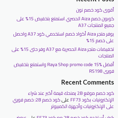
أقوى كود خصم نون
كوبون خصم Aiza الحصري استمتع بتخفيض 15% على
جميع المنتجات A37
يوفر متجر Aiza أكواد خصم استخدمي كود A37 واحصل
على خصم 15%
تخفيضات متجر Aiza الحصرية مع A37 وفر حتى 15% على
المنتجات
أفضل Raya Shop promo code 15% واستمتع بتخفيض
فورى RS198
Recent Comments
كود خصم موقع 2B يمنحك قيمة أكبر عند شراء
الإلكترونيات بكود FF73
على
كود خصم 2B: خصم فوري
على الإلكترونيات وأجهزة الكمبيوتر
كيف أستخدم كود خصم 2B مع كود FF73
على
عروض