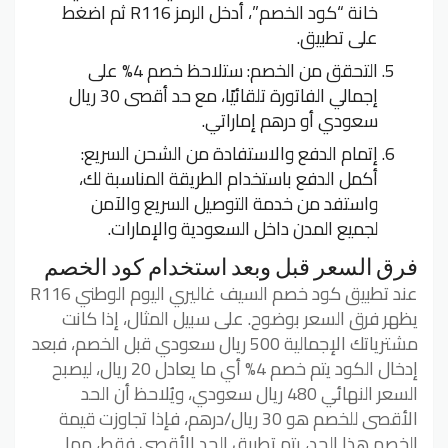
خانة “كود الخصم”، أدخل الرمز R116 ثم اضغط
على تطبيق.
التحقق من الخصم: ستلاحظ خصم 4% على
إجمالي الفاتورة تلقائيًا، مع حد أقصى 30 ريال
سعودي أو درهم إماراتي.
إتمام الدفع والاستفادة من الشحن السريع:
أكمل الدفع باستخدام الطريقة المناسبة لك،
واستفد من خدمة التوصيل السريع والآمن
لجميع المدن داخل السعودية والإمارات.
فرق السعر قبل وبعد استخدام كود الخصم
عند تطبيق كود خصم السيف غاليري اليوم الوطني R116
يظهر فرق السعر بوضوح. على سبيل المثال، إذا كانت
مشترياتك الإجمالية 500 ريال سعودي قبل الخصم، فبعد
إدخال الكود يتم خصم 4% أي ما يعادل 20 ريال، ليصبح
السعر النهائي 480 ريال سعودي، ويُلاحظ أن الحد
الأقصى للخصم هو 30 ريال/درهم، فإذا تجاوزت قيمة
الخصم هذا الحد، يتم تطبيق الحد الأقصى فقط، مما