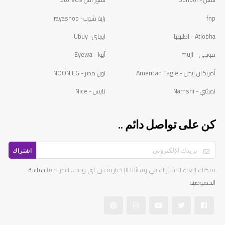
fnp
راية شوب- rayashop
Atlobha - اطلبها
اوباي- Ubuy
موجي - muji
آيوا - Eyewa
أمريكان إيجل - American Eagle
نون مصر - NOON EG
نمشي - Namshi
نايس - Nice
كن على تواصل دائم ..
اشتراك
يمكنك إلغاء الاشتراك في رسائلنا الإخبارية في أي وقت. انظر لدينا
سياسة
.
الخصوصية