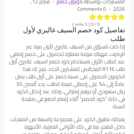
المشاركات بواسطة
كوبون خصم
فبراير 12,
0 Comments
2026
vote )
1
/ 5 (
5
تفاصيل كود خصم السيف غاليري لأول
طلب
إذا كنت تتسوّق من السيف غاليري لأول مرة عبر
الإنترنت، فهناك فرصة ممتازة للحصول على خصم إضافي
عند الطلب الأول باستخدام كود خصم السيف غاليري أول
طلب R116 المخصّص للمشترين الجدد، يتيح لك هذا
الكوبون الحصول على نسبة خصم على أول طلب يصل
عادةً إلى 4% على إجمالي قيمة الطلب، بحد أقصى 30
ريال سعودي أو درهم إماراتي، وذلك عند إدخال الكود
في خانة “كود الخصم” أثناء إتمام الدفع في صفحة
السلة.
يمكنك تطبيق الكود على مجموعة واسعة من المنتجات
داخل المتجر، بما في ذلك الأواني المنزلية، الأجهزة