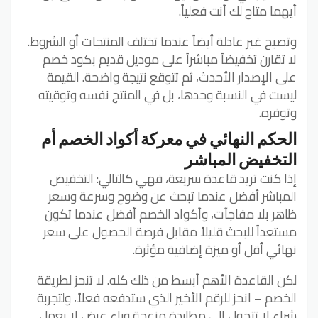
أيهما متاح لك أنت فعلياً.
وتصبح غير عادلة أيضاً عندما تختلف المنتجات أو الشروط.
لا تقارن تخفيضاً مباشراً على موديل قديم بكود خصم
على الإصدار الأحدث، ثم تتوقع نتيجة واضحة. القيمة
ليست في النسبة وحدها، بل في المنتج نفسه وتوقيته
وتوفره.
الحكم النهائي في معركة أكواد الخصم أم
التخفيض المباشر
إذا كنت تريد قاعدة سريعة، فهي كالتالي: التخفيض
المباشر أفضل عندما تبحث عن وضوح وسرعة وسعر
ظاهر بلا مفاجآت، وأكواد الخصم أفضل عندما تكون
مستعداً للبحث قليلاً مقابل فرصة الحصول على سعر
نهائي أقل أو ميزة إضافية مؤثرة.
لكن القاعدة الأهم أبسط من ذلك كله. لا تنحز لطريقة
الخصم – انحز للرقم الأخير الذي ستدفعه فعلاً، ولتجربة
شراء لا تتحول إلى مطاردة مزعجة وراء عرض لا يعمل.