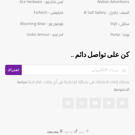
Arabian Adventures
أيس هاردوير - Ace Hardware
السيف غاليري - Al Saif Gallery
فارفيتش - Farfetch
ستايلي- Styli
بلومينج وير - Blooming Wear
بوما - Puma
اندر ارمر - Under Armour
كن على تواصل دائم ..
اشتراك
يمكنك إلغاء الاشتراك في رسائلنا الإخبارية في أي وقت. انظر لدينا
سياسة
.
الخصوصية
ثريدز
تيك توك
سناب شات