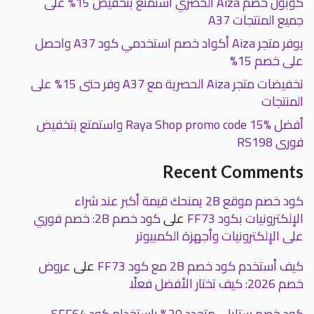
كوبون خصم Aiza الحصري استمتع بتخفيض 15% على
جميع المنتجات A37
يوفر متجر Aiza أكواد خصم استخدمي كود A37 واحصل
على خصم 15%
تخفيضات متجر Aiza الحصرية مع A37 وفر حتى 15% على
المنتجات
أفضل Raya Shop promo code 15% واستمتع بتخفيض
فورى RS198
Recent Comments
كود خصم موقع 2B يمنحك قيمة أكبر عند شراء
الإلكترونيات بكود FF73
على
كود خصم 2B: خصم فوري
على الإلكترونيات وأجهزة الكمبيوتر
كيف أستخدم كود خصم 2B مع كود FF73
على
عروض
خصم 2026: كيف تختار الأفضل فعلًا
كود خصم ستايلي متجدد 20% باستخدام كود SFF64