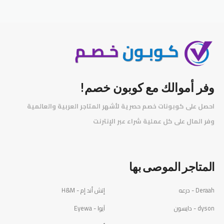
وفر أموالك مع كوبون خصم!
احصل على كوبونات خصم حصرية لأشهر المتاجر العربية والعالمية
️
وفر المال على كل عملية شراء عبر الإنترنت
المتاجر الموصى بها
Deraah - درعه
إتش أند إم - H&M
dyson - دايسون
آيوا - Eyewa