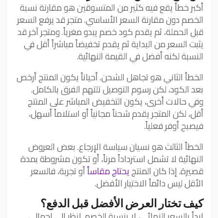
أكبر خطأ يقع فيه كثير من المتسوقين هو مقارنة نسبة
الخصم دون مقارنة السعر الأساسي. متجر قد يرفع السعر
قبل الحملة، ثم يقدم كود خصم يبدو مغرياً. ومتجر آخر قد
يثبت السعر من البداية ثم يقدم تخفيضاً مباشراً أقل في
النسبة لكنه أفضل في القيمة النهائية.
الخطأ الثاني هو تجاهل الشحن. أحياناً يكون المنتج أرخص
بعد الكود، لكن رسوم التوصيل تلتهم الفرق بالكامل.
وفي حالات أخرى، يكون التخفيض المباشر على المنتج
أقل، لكن المتجر يقدم شحناً مجانياً أو استلاماً أسهل،
فيصبح أوفر فعلياً.
الخطأ الثالث هو نسيان سياسة الإرجاع. بعض العروض
النهائية لا تشمل استرداداً مرناً، أو تكون مشروطة بمدة
قصيرة. إذا كان المنتج
يحتاج مقاساً
أو تجربة، فالسعر
الأقل ليس دائماً الاختيار الأفضل.
كيف تختار العرض الأفضل قبل الدفع؟
ابدأ بالسعر النهائي، لا بنسبة الخصم. انظر إلى إجمالي