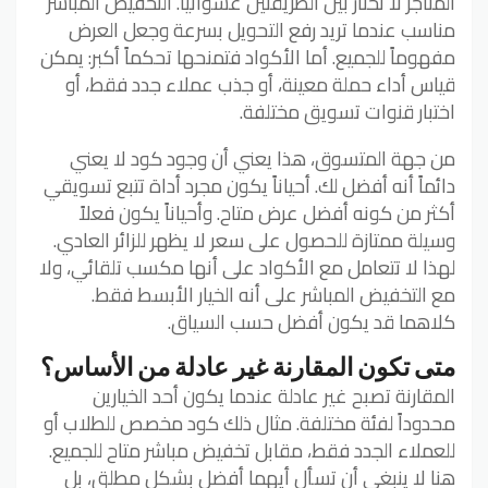
المتاجر لا تختار بين الطريقتين عشوائياً. التخفيض المباشر
مناسب عندما تريد رفع التحويل بسرعة وجعل العرض
مفهوماً للجميع. أما الأكواد فتمنحها تحكماً أكبر: يمكن
قياس أداء حملة معينة، أو جذب عملاء جدد فقط، أو
اختبار قنوات تسويق مختلفة.
من جهة المتسوق، هذا يعني أن وجود كود لا يعني
دائماً أنه أفضل لك. أحياناً يكون مجرد أداة تتبع تسويقي
أكثر من كونه أفضل عرض متاح. وأحياناً يكون فعلاً
وسيلة ممتازة للحصول على سعر لا يظهر للزائر العادي.
لهذا لا تتعامل مع الأكواد على أنها مكسب تلقائي، ولا
مع التخفيض المباشر على أنه الخيار الأبسط فقط.
كلاهما قد يكون أفضل حسب السياق.
متى تكون المقارنة غير عادلة من الأساس؟
المقارنة تصبح غير عادلة عندما يكون أحد الخيارين
محدوداً لفئة مختلفة. مثال ذلك كود مخصص للطلاب أو
للعملاء الجدد فقط، مقابل تخفيض مباشر متاح للجميع.
هنا لا ينبغي أن تسأل أيهما أفضل بشكل مطلق، بل