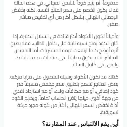
مدفوعاً، ثم يتيح كوداً للشحن المجاني. في هذه الحالة
قد لا يكون الخصم على سعر المنتج نفسه، لكنه يخفض
الإجمالي النهائي بشكل أكبر من أي تخفيض مباشر
صغير.
وأحياناً تكون الأكواد أكثر فائدة في السلال الكبيرة. إذا
كان الكود يمنح نسبة ثابتة على كامل الطلب، فقد يصبح
أثره أوضح كلما ارتفعت قيمة المشتريات. أما التخفيض
المباشر، فقد يكون مطبقاً على منتجات محددة فقط،
وليس على كامل السلة.
كذلك قد تكون الأكواد وسيلة للحصول على مزايا مركبة.
بعض المتاجر تسمح بتطبيق سعر مخفض مسبقاً مع
كود إضافي، أو مع مكافآت ولاء، أو مع استرداد نقدي
من جهة أخرى. حينها يتغير الحساب تماماً، ويصبح الكود
أداة لخفض السعر النهائي أكثر من كونه مجرد حركة
تسويقية.
أين يقع الالتباس عند المقارنة؟