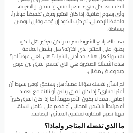
الطلب بعد كل شيء: سعر المنتج، والشحن، والضريبة،
وأي رسوم إضافية. إذا كان المتجر يعرض تخفيضاً مباشراً،
فاحفظ الإجمالي. ثم جرّب الكود إن وُجد، وقارن الرقمين
ببساطة.
بعد ذلك، راجع الشروط بسرعة ولكن بتركيز. هل الكود
يطبق على المنتج الذي اخترته؟ هل يشمل العلامة
نفسها؟ هل هناك حد أدنى للشراء؟ هل يلغي عرضاً آخر؟
هذه الأسئلة الصغيرة هي التي تحسم الفرق بين عرض
جيد وعرض مضلل.
ثم اسأل نفسك سؤالاً عملياً: هل يستحق توفير بسيط أن
أغيّر اختياري؟ إذا كان الفرق ريالين أو ثلاثة مع تعقيد
إضافي، فقد لا يكون الأمر مهماً. أما إذا كان الفرق كبيراً
أو مرتبطاً بالشحن المجاني أو خصم على كامل السلة،
فهنا تصبح المقارنة تستحق الدقائق الإضافية.
ما الذي تفضله المتاجر ولماذا؟