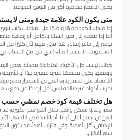
يكون الانتظار مخاطرة أكبر من التوفير المتوقع.
متى يكون الكود علامة جيدة ومتى لا يستح
إذا منحك الكود خصمًا واضحًا على منتجات كنت تنوي 
أما إذا دفعك إلى تغيير السلة بالكامل أو إضافة عناصر
توفير إلى حافز إنفاق. هذا فرق مهم لأن كثيرًا من ال
المخصومة، لا بحجم المبلغ الذي خرج من الحساب في ا
كذلك، ليست كل الأكواد المتداولة محدثة. بعض الرمو
وبعضها يكون مخصصًا لفترة قصيرة جدًا أو لشريحة م
الاعتماد على مصدر يتابع العروض باستمرار يصنع فرقًا
تجريب أكواد غير صالحة ليس أقل إزعاجًا من دفع سعر
هل تختلف قيمة كود خصم نمشي حسب 
نعم، وغالبًا بشكل واضح. خلال المواسم الكبيرة، قد
العروض تصبح أعلى أيضًا. أحيانًا تنخفض الأسعار ال
الإضافي أقل أهمية. وفي فترات أهدأ، قد يكون الك
سعر أفضل.