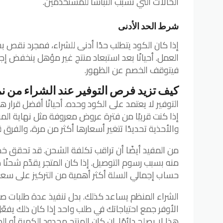
الحالات التي تسبب التباسًا للمستخدمين.
شرط الحد الأدنى
إذا كان الكود يتطلب حدًا أدنى للشراء، فمجرد نقص
العمل. أحيانًا بعد استبعاد منتج غير مؤهل ينخفض إج
فيتوقف الخصم عن الظهور.
كيف تزيد فرص التوفير عند الشراء من 
التوفير لا يعتمد على الكود وحده. أحيانًا أفضل قرار ه
إذا كنت قريبًا من فترة عروض معروفة مثل نهاية الم
والأحذية تحديدًا تتغير أسعارها أكثر من مرة، والفرق
من المفيد أيضًا أن تراقب تكلفة الشحن. قد تحقق خصمً
منه بسبب رسوم التوصيل. إذا كان المتجر يقدّم شحنًا م
حساب إجمالي السلة أكثر أهمية من التركيز على سع
الشراء المنظم يساعد كذلك. بدل تنفيذ عدة طلبات ص
الأوفر جمع احتياجاتك في طلب واحد إذا كان ذلك يفع
هذا لا يصلح دائمًا. إن كان المنتج محدود الكمية أو