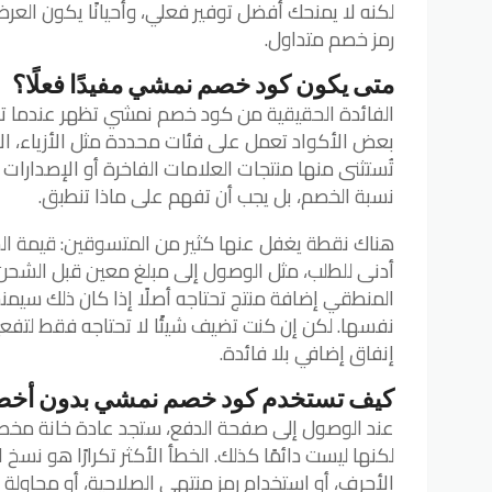
لكنه لا يمنحك أفضل توفير فعلي، وأحيانًا يكون العر
رمز خصم متداول.
متى يكون كود خصم نمشي مفيدًا فعلًا؟
الفائدة الحقيقية من كود خصم نمشي تظهر عندما تكون
بعض الأكواد تعمل على فئات محددة مثل الأزياء، الأح
تُستثنى منها منتجات العلامات الفاخرة أو الإصدارات 
نسبة الخصم، بل يجب أن تفهم على ماذا تنطبق.
هناك نقطة يغفل عنها كثير من المتسوقين: قيمة السل
أدنى للطلب، مثل الوصول إلى مبلغ معين قبل الشحن
المنطقي إضافة منتج تحتاجه أصلًا إذا كان ذلك سيمن
نفسها. لكن إن كنت تضيف شيئًا لا تحتاجه فقط لتفعيل
إنفاق إضافي بلا فائدة.
كيف تستخدم كود خصم نمشي بدون أخطا
عند الوصول إلى صفحة الدفع، ستجد عادة خانة مخصص
لكنها ليست دائمًا كذلك. الخطأ الأكثر تكرارًا هو نس
الأحرف، أو استخدام رمز منتهي الصلاحية، أو محاولة