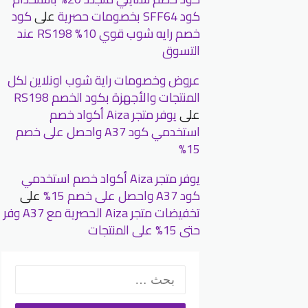
كود SFF64 بخصومات حصرية
على
كود
خصم رايه شوب قوي 10% RS198 عند
التسوق
عروض وخصومات راية شوب اونلاين لكل
المنتجات والأجهزة بكود الخصم RS198
على
يوفر متجر Aiza أكواد خصم
استخدمي كود A37 واحصل على خصم
15%
يوفر متجر Aiza أكواد خصم استخدمي
كود A37 واحصل على خصم 15%
على
تخفيضات متجر Aiza الحصرية مع A37 وفر
حتى 15% على المنتجات
البحث
عن: