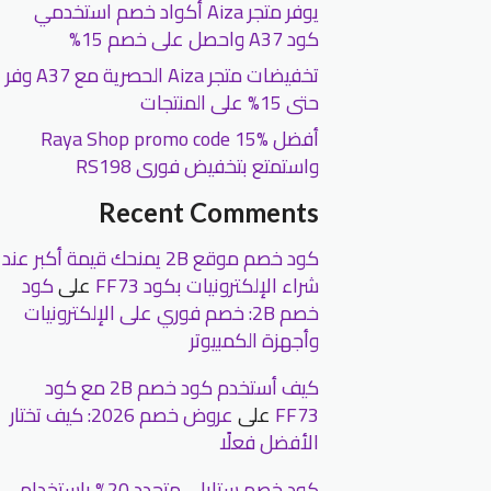
يوفر متجر Aiza أكواد خصم استخدمي
كود A37 واحصل على خصم 15%
تخفيضات متجر Aiza الحصرية مع A37 وفر
حتى 15% على المنتجات
أفضل Raya Shop promo code 15%
واستمتع بتخفيض فورى RS198
Recent Comments
كود خصم موقع 2B يمنحك قيمة أكبر عند
شراء الإلكترونيات بكود FF73
على
كود
خصم 2B: خصم فوري على الإلكترونيات
وأجهزة الكمبيوتر
كيف أستخدم كود خصم 2B مع كود
FF73
على
عروض خصم 2026: كيف تختار
الأفضل فعلًا
كود خصم ستايلي متجدد 20% باستخدام