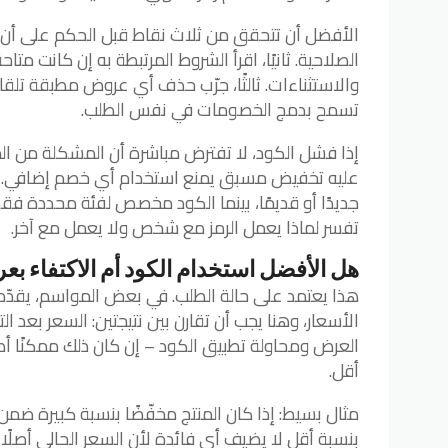
الأفضل أن تتحقق من ثلاث نقاط قبل الحكم على أن الكو
الصلاحية. ثانيًا، اقرأ الشروط المرتبطة به إن كانت متا
والاستثناءات. ثالثًا، جرّب حذف أي عروض مطبقة تلقائي
تسمح بدمج الخصومات في نفس الطلب.
إذا فشل الكود، لا تفترض مباشرة أن المشكلة من المتج
عليه تخفيض مسبق يمنع استخدام أي خصم إضافي. وأ
جديدًا أو قديمًا، بينما الكود مخصص لفئة محددة فق
تفسر لماذا يعمل الرمز مع شخص ولا يعمل مع آخر.
هل الأفضل استخدام الكود أم الاكتفاء 
هذا يعتمد على حالة الطلب. في بعض المواسم، يقد
الأسعار، وهنا يجب أن تقارن بين نتيجتين: السعر بعد ال
العرض ومحاولة تطبيق الكود – إن كان ذلك ممكنًا أ
أقل.
مثال بسيط: إذا كان المنتج مخفّضًا بنسبة كبيرة ضم
بنسبة أقل لا يضيف أي فائدة لأن السعر الحالي أصلًا 