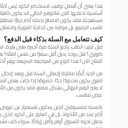
هذا يعني أن أفضل توقيت لاستخدام الكود ليس ثابتًا
أساسية تحتاجها الآن، فالتوفير الحالي قد يكون كافيًا.
مستعجلة، فقد يكون الانتظار لحملة أكبر خيارًا منطقي
تناسب الجميع، بل موازنة بين الحاجة الفورية واحتما
كيف تتعامل مع السلة بذكاء قبل الدفع؟
قبل تثبيت الطلب، راجع السلة مرة أخيرة بعين باردة.
ضروري؟ هل يوجد بديل أقل سعرًا من نفس الفئة؟ هل
المتاح الآن؟ هذا النوع من المراجعة السريعة يوفر أكثر
من الجيد أيضًا مقارنة إجمالي السلة قبل وبعد إدخال ا
الفرق يكون محدودًا جدًا، خصوصًا إذا كانت بعض المن
لا يغير الرقم النهائي بشكل مقنع، فقد يكون من الأف
عرض مناسب.
بالنسبة للمتسوقين الذين يبحثون باستمرار عن عرو
أكبر عدد من الأكواد، بل في العثور على الكود الذي ي
يجعل تجربة التسوق أوفر وأقل إرباكًا، سواء كنت تشتر