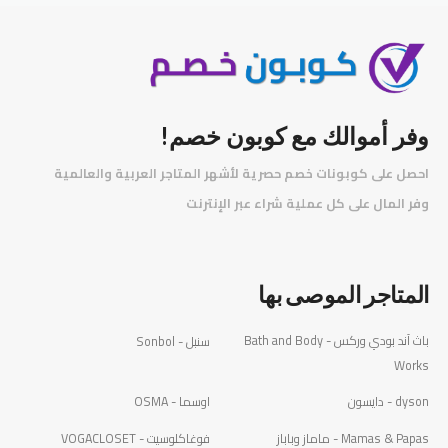
وفر أموالك مع كوبون خصم!
احصل على كوبونات خصم حصرية لأشهر المتاجر العربية والعالمية
️
وفر المال على كل عملية شراء عبر الإنترنت
المتاجر الموصى بها
باث آند بودي وركس - Bath and Body
سنبل - Sonbol
Works
dyson - دايسون
اوسما - OSMA
Mamas & Papas - ماماز وباباز
فوغاكلوسيت - VOGACLOSET