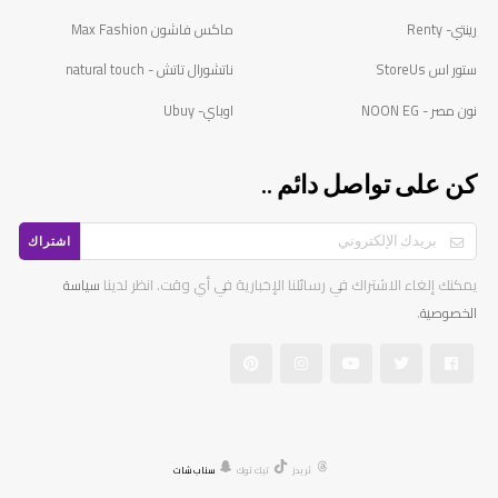
رينتي- Renty
ماكس فاشون Max Fashion
ستور اس StoreUs
ناتشورال تاتش - natural touch
نون مصر - NOON EG
اوباي- Ubuy
كن على تواصل دائم ..
اشتراك
يمكنك إلغاء الاشتراك في رسائلنا الإخبارية في أي وقت. انظر لدينا
سياسة
.
الخصوصية
ثريدز
تيك توك
سناب شات