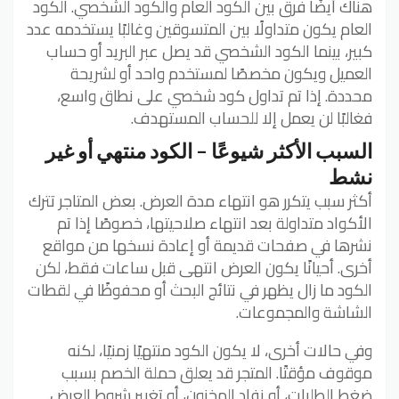
هناك أيضًا فرق بين الكود العام والكود الشخصي. الكود
العام يكون متداولًا بين المتسوقين وغالبًا يستخدمه عدد
كبير، بينما الكود الشخصي قد يصل عبر البريد أو حساب
العميل ويكون مخصصًا لمستخدم واحد أو لشريحة
محددة. إذا تم تداول كود شخصي على نطاق واسع،
فغالبًا لن يعمل إلا للحساب المستهدف.
السبب الأكثر شيوعًا – الكود منتهي أو غير
نشط
أكثر سبب يتكرر هو انتهاء مدة العرض. بعض المتاجر تترك
الأكواد متداولة بعد انتهاء صلاحيتها، خصوصًا إذا تم
نشرها في صفحات قديمة أو إعادة نسخها من مواقع
أخرى. أحيانًا يكون العرض انتهى قبل ساعات فقط، لكن
الكود ما زال يظهر في نتائج البحث أو محفوظًا في لقطات
الشاشة والمجموعات.
وفي حالات أخرى، لا يكون الكود منتهيًا زمنيًا، لكنه
موقوف مؤقتًا. المتجر قد يعلق حملة الخصم بسبب
ضغط الطلبات، أو نفاد المخزون، أو تغيير شروط العرض.