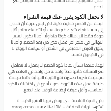
الخلل، فالتوثيق بلقطة شاشة يساعد عند التواصل مع
الدعم.
لا تجعل الكود يقرر عنك قيمة الشراء
البحث عن الخصم خطوة ذكية، لكن ليس لدرجة أن تتحول
إلى سبب لشراء شيء غير مناسب أو للتمسك بمتجر أقل
جودة فقط لأن هناك كودًا متداولًا. أحيانًا يكون السعر
النهائي في متجر آخر أفضل حتى من بعد الخصم، وأحيانًا
يكون العرض الحقيقي في الشحن أو سياسة الإرجاع لا
في الكوبون نفسه.
لهذا، عندما تسأل لماذا كود الخصم لا يعمل، لا تتعامل
مع المسألة كأنها خطأ واحد له حل واحد. في العادة هي
مجموعة شروط صغيرة تقرر النتيجة النهائية. كلما فهمت
طريقة عمل هذه الشروط، صرت أسرع في اكتشاف الكود
المناسب، وأقل عرضة لإضاعة الوقت عند الدفع.
وفي المرة القادمة التي يرفض فيها المتجر الكود، لا
تعتبرها نهاية الصفقة – غالبًا هناك سبب محدد، ومعه