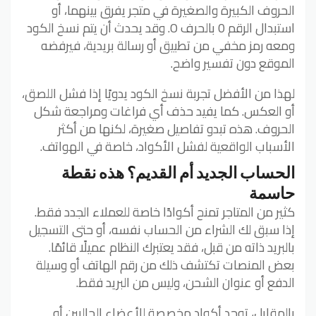
الحروف الكبيرة والصغيرة في متجر يفرق بينهما، أو
استبدال الرقم 0 بالحرف O. وقد يحدث أن يتم نسخ الكود
ومعه رمز مخفي من تطبيق أو رسالة بريدية، فيرفضه
الموقع دون تفسير واضح.
لهذا من الأفضل تجربة نسخ الكود يدويًا إذا فشل اللصق،
أو العكس. كما يفيد حذف أي فراغات ومراجعة شكل
الحروف. هذه تبدو تفاصيل صغيرة، لكنها من أكثر
الأسباب الواقعية لفشل الأكواد، خاصة في الهواتف.
الحساب الجديد أم القديم؟ هذه نقطة
حاسمة
كثير من المتاجر تمنح أكوادًا خاصة للعملاء الجدد فقط.
إذا سبق لك الشراء من الحساب نفسه، أو حتى التسجيل
بالبريد ذاته من قبل، فقد يعتبرك النظام عميلًا قائمًا.
بعض المنصات تكتشف ذلك من رقم الهاتف أو وسيلة
الدفع أو عنوان الشحن، وليس من البريد فقط.
بالمقابل، توجد أكواد مخصصة للأعضاء الحاليين أو