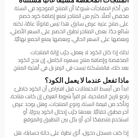
من أكثر المفاجآت شيوعًا أن المنتج الموجود في السلة
مخفض أصلًا. كثير من المتاجر تمنع إضافة كود خصم
على منتج عليه عرض سابق. هذا ليس قانونًا عامًا، لكنه
شائع جدًا. بعض المتاجر تطبق الخصم على السعر الأصلي،
وبعضها على السعر الحالي، وبعضها يمنع الجمع نهائيًا.
لذلك إذا كان الكود لا يعمل، جرّب إزالة المنتجات
المخفضة وإضافة منتج بسعره الكامل. إن نجح الكود
بعد ذلك، فالمشكلة ليست في الرمز بل في أهلية المنتج.
ماذا تفعل عندما لا يعمل الكود؟
ابدأ من أبسط الاحتمالات قبل افتراض أن الكود خاطئ.
راجع تاريخ الصلاحية، ثم اقرأ شروط العرض إن كانت متاحة،
وتأكد من قيمة السلة، ونوع المنتجات، وهل يوجد عرض
آخر مطبق تلقائيًا. بعدها جرّب إدخال الكود يدويًا، أو
استخدم متصفحًا آخر، أو بدّل بين التطبيق والموقع.
إذا كنت مسجل دخول، ألق نظرة على حالة حسابك. هل