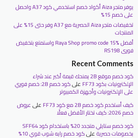
يوفر متجر Aiza أكواد خصم استخدمي كود A37 واحصل
على خصم 15%
تخفيضات متجر Aiza الحصرية مع A37 وفر حتى 15% على
المنتجات
أفضل Raya Shop promo code 15% واستمتع بتخفيض
فورى RS198
Recent Comments
كود خصم موقع 2B يمنحك قيمة أكبر عند شراء
الإلكترونيات بكود FF73
على
كود خصم 2B: خصم فوري
على الإلكترونيات وأجهزة الكمبيوتر
كيف أستخدم كود خصم 2B مع كود FF73
على
عروض
خصم 2026: كيف تختار الأفضل فعلًا
كود خصم ستايلي متجدد 20% باستخدام كود SFF64
بخصومات حصرية
على
كود خصم رايه شوب قوي 10%