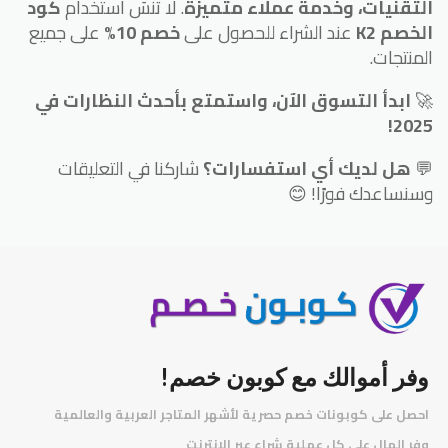
التقنيات، وخدمة عملاء متميزة
. لا تنسَ استخدام
كود
الخصم K2
عند الشراء للحصول على
خصم 10%
على جميع
المنتجات.
🚀
ابدأ التسوق الآن، واستمتع بأحدث النظارات في
2025!
💬
هل لديك أي استفسارات؟
شاركنا في التعليقات
وسنساعدك فورًا! 😊
وفر أموالك مع كوبون خصم!
احصل على كوبونات خصم حصرية لأشهر المتاجر العربية والعالمية
️
وفر المال على كل عملية شراء عبر الإنترنت