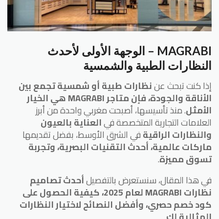
MAGRABI – الوجهة الأولى لأحدث
النظارات الطبية والشمسية
إذا كنت تبحث عن
نظارات طبية أو شمسية تجمع بين
الأناقة والجودة، فإن متاجر MAGRABI هي الخيار
الأمثل
. منذ تأسيسها، أصبحت مغربي واحدة من أبرز
العلامات التجارية المتخصصة في
العناية بالعيون
والنظارات الراقية
في الشرق الأوسط، بفضل تقديمها
ماركات عالمية، أحدث التقنيات البصرية، وتجربة
تسوق مميزة
.
في هذا المقال، سنستعرض بالتفصيل
أحدث تصاميم
نظارات MAGRABI لعام 2025، كيفية الحصول على
كود خصم حصري، وأفضل النصائح لاختيار النظارات
المثالية لك
.