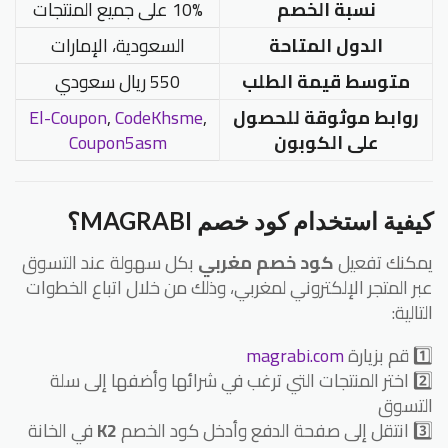
نسبة الخصم
10% على جميع المنتجات
الدول المتاحة
السعودية، الإمارات
متوسط قيمة الطلب
550 ريال سعودي
روابط موثوقة للحصول
,
CodeKhsme
,
El-Coupon
على الكوبون
Coupon5asm
كيفية استخدام كود خصم MAGRABI؟
يمكنك تفعيل
كود خصم مغربي
بكل سهولة عند التسوق
عبر المتجر الإلكتروني لمغربي، وذلك من خلال اتباع الخطوات
التالية:
1️⃣ قم بزيارة
magrabi.com
2️⃣ اختر المنتجات التي ترغب في شرائها وأضفها إلى سلة
التسوق
3️⃣ انتقل إلى صفحة الدفع وأدخل كود الخصم
K2
في الخانة