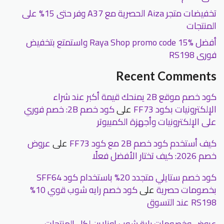
تخفيضات متجر Aiza الحصرية مع A37 وفر حتى 15% على
المنتجات
أفضل Raya Shop promo code 15% واستمتع بتخفيض
فورى RS198
Recent Comments
كود خصم موقع 2B يمنحك قيمة أكبر عند شراء
الإلكترونيات بكود FF73
على
كود خصم 2B: خصم فوري
على الإلكترونيات وأجهزة الكمبيوتر
كيف أستخدم كود خصم 2B مع كود FF73
على
عروض
خصم 2026: كيف تختار الأفضل فعلًا
كود خصم ستايلي متجدد 20% باستخدام كود SFF64
بخصومات حصرية
على
كود خصم رايه شوب قوي 10%
RS198 عند التسوق
عروض وخصومات راية شوب اونلاين لكل المنتجات