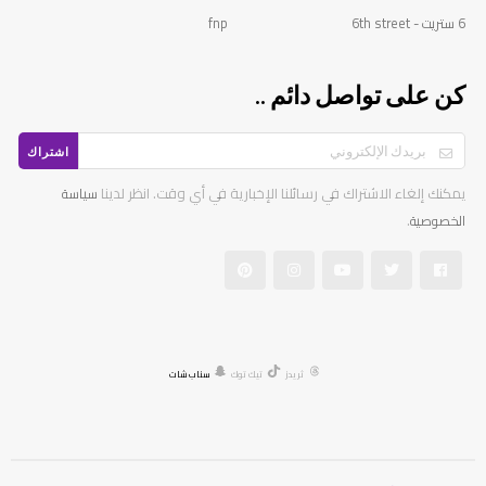
6 ستريت - 6th street
fnp
كن على تواصل دائم ..
اشتراك
يمكنك إلغاء الاشتراك في رسائلنا الإخبارية في أي وقت. انظر لدينا
سياسة
.
الخصوصية
ثريدز
تيك توك
سناب شات