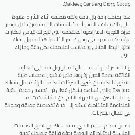
وGucci وDior وCartier وOakley.
هذا يمنحك راحة بال تامة وثقة مطلقة أثناء الشراء علاوة
على ذلك يواكب المتجر أحدث التقنيات الرقمية من خلال توفير
ميزة التجربة الافتراضية المتقدمة التي تتيح لك قياس النظارات
ورؤية كيف تبدو على وجهك عبر الكاميرا هذا يسهل عليك
اختيار الإطار المثالي والمناسب لملامحك بكل دقة ومنزلك
مريح.
ولا تقتصر التجربة عند جمال المظهر بل تمتد إلى العناية
الفائقة بصحة العين إذ يوفر متجر فاشون عدسات طبية
متطورة للغاية من كبرى الشركات العالمية الرائدة مثل Nikon
وEssilor والتي تساهم بشكل فعال في تحسين جودة الرؤية
وحماية العين من الإجهاد الناتج عن الشاشات هذه
المنظومة المتكاملة تستند إلى خبرة تخصصية عميقة وطويلة
في مجال البصريات.
تضمن تقديم الدعم الفني لمساعدتك في اختيار العدسات
المناسبة لاحتياجاتك اليومية بدقة فائقة ولمنحك تجربة