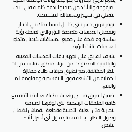
المرفوعة والتأكد من صحتها بدقة كاملة قبل البدء
الفعلي في تجهيز وعدساتك المخصصة.
يتوفر فريق دعم فني كامل لمساعدتك في اختيار
وتفصيل العدسات متعددة البؤر والتي تمنحك رؤية
سلسة وواضحة على جميع المسافات كبديل متطور
للعدسات ثنائية البؤرة.
يشرف الفريق على تجهيز باقات العدسات الذهبية
والبلاتينية المصنوعة من مواد متطورة تناسب درجات
النظر المختلفة، مع تطبيق طبقات طلاء ممتازة
للحماية من الأشعة فوق البنفسجية ومقاومة الماء
والبقع.
يضمن الفريق فحص وتغليف طلبك بعناية فائقة مع
كافة الملحقات الرسمية التي توفرها العلامة
التجارية مثل العلبة الأصلية وقطعة القماش لضمان
وصول النظارة بحالة ممتازة دون أي أضرار أثناء
الشحن.