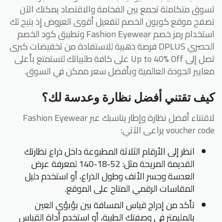
تسوق متكاملة تجمع بين الفخامة والاقتصاد يمكنك الآن
تصفح موقع كوبون الخصم لتفعيل أقوى العروض إذ يتيح لك
استخدام رمز خصم Fashion Eyewear وتطبيق كود الخصم
الحصري DPLUS فرصة ذهبية للاستفادة من تخفيضات كبرى
تصل إلى Up to 40% Off على كافة طلبياتك لتستمتع بأعلى
معايير الجودة العالمية وبأفضل سعر ممكن في السوق.
كيف تقتني أفضل نظارة وعدسة لك؟
لاقتناء أفضل نظارة وإطار يناسبك عبر Fashion Eyewear
voucher code يراعى الآتي:
انظر إلى الأرقام الثلاثة المطبوعة داخل ذراع نظارتك
القديمة المريحة مثل: 52-18-140 لمعرفة عرض
العدسة وجسر الأنف وطول الذراع، أو استخدم دليل
المقاسات الرقمي المتاح على الموقع.
تأكد من إدراج قياس المسافة بين بؤبؤي العين
بالمليمتر في وصفتك الطبية، أو استخدم أداة القياس