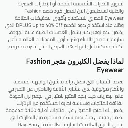
تسوق النظارات الشمسية الفخمة أو الإطارات العصرية
والطبية تستطيعون الآن تفعيل كود خصم Fashion
Eyewear الحصري للاستمتاع بأقوى التخفيضات المتاحة
وذلك عند استخدام كود الخصم DPLUS Up to 40% Off الذي
يضمن لكم توفير كبير يشمل العدسات الطبية عالية الجودة،
سارعوا بتجديد إطلالتك وشراء أرقى الموديلات العالمية بأقل
تكلفة ممكنة قبل انتهاء هذا العرض المتاح لفترة محدودة.
لماذا يفضل الكثيرون متجر Fashion
Eyewear
تتعدد الأسباب التي تجعل براند فاشون الواجهة المفضلة
والأكثر موثوقية لدى عشاق الأناقة والباحثين عن التميز في
عالم البصريات حيث ينجح المتجر بامتياز في الجمع بين الجودة
الفائقة للمنتجات وسلاسة تجربة المستخدم عبر الإنترنت
يضمن لك المتجر الحصول على منتجات أصلية 100% مدعومة
بضمان حقيقي حيث يضم تشكيلة ساحرة من النظارات التي
تنتمي لأعرق العلامات التجارية العالمية مثل Ray-Ban