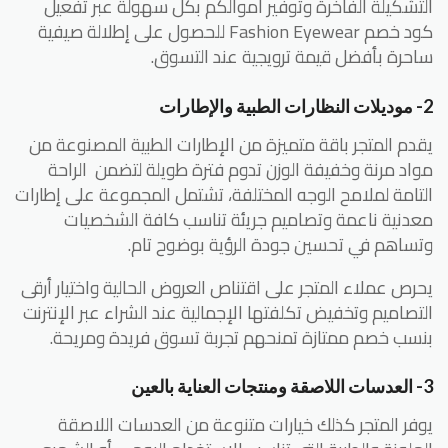
التشكيلة الفاخرة وتوفير أموالكم بكل سهولة عبر تفعيل
كود خصم Fashion Eyewear للحصول على إطلالة صيفية
ساحرة بأفضل قيمة ترويجية عند التسوق.
2- موديلات النظارات الطبية والإطارات
يقدم المتجر باقة متميزة من الإطارات الطبية المصنوعة من
مواد مرنة وخفيفة الوزن تدوم فترة طويلة لتضمن الراحة
التامة لملامح الوجه المختلفة، تشتمل المجموعة على إطارات
معدنية ناعمة وتصاميم جريئة تناسب كافة الشخصيات
وتساهم في تحسين جودة الرؤية بوضوح تام.
يحرص عملاء المتجر على اقتناص العروض الحالية واختيار أرقى
التصاميم وتخفيض تكلفتها الإجمالية عند الشراء عبر الإنترنت
بنسب خصم ممتازة تمنحهم تجربة تسوق فريدة ومريحة.
3- العدسات اللاصقة ومنتجات العناية بالعين
يوفر المتجر كذلك خيارات متنوعة من العدسات اللاصقة