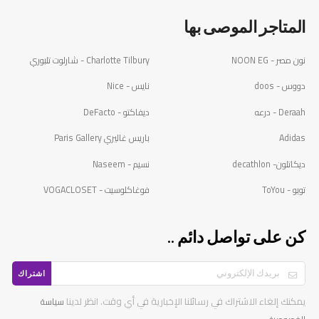
المتاجر الموصى بها
نون مصر - NOON EG
Charlotte Tilbury - شارلوت تلبوري
دووس - doos
نايس - Nice
Deraah - درعه
ديفاكتو - DeFacto
Adidas
باريس غاليري Paris Gallery
ديكاتلون- decathlon
نسيم - Naseem
تويو - ToYou
فوغاكلوسيت - VOGACLOSET
كن على تواصل دائم ..
اشتراك
يمكنك إلغاء الاشتراك في رسائلنا الإخبارية في أي وقت. انظر لدينا
سياسة