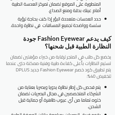
المتطورة على الموقع لضمان تمركز العدسة الطبية
أمام عينك بدقة ومنع الصداع.
حدد العدسات متعددة البؤر إذا كنت بحاجة لرؤية
سلسة وواضحة لجميع المسافات في نظارة واحدة.
كيف يدعم Fashion Eyewear جودة
النظارة الطبية قبل شحنها؟
يخضع كل طلب في المتجر لرقابة من خبراء مؤهلين لضمان
تسليم النظارات بأعلى كفاءة طبية وفنية ممكنة حتى عندما
يتم تطبيق كود خصم Fashion Eyewear جديد DPLUS
لتخفيض 40%:
يتم فحص كل إطار نظارة يدويا وبصريا بعناية من
الشركاء المتخصصين في مجال البصريات لضمان
خلوه تماما من أي عيوب ظاهرة أو جمالية قبل
الشحن.
يقوم فريق البصريات بمراجعة بيانات الوصفة الطبية