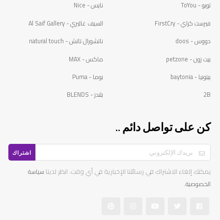
تويو - ToYou
نايس - Nice
فيرست كراي - FirstCry
السيف غاليري - Al Saif Gallery
دووس - doos
ناتشورال تاتش - natural touch
بيت زون - petzone
ماكس - MAX
بيتونيا - baytonia
بوما - Puma
2B
بلندز - BLENDS
كن على تواصل دائم ..
اشتراك
يمكنك إلغاء الاشتراك في رسائلنا الإخبارية في أي وقت. انظر لدينا
سياسة
.
الخصوصية