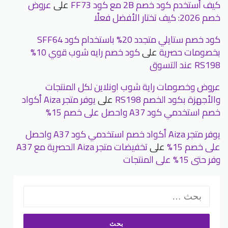
كيف أستخدم كود خصم 2B مع كود FF73
على
عروض
خصم 2026: كيف تختار الأفضل فعلًا
كود خصم ستايلي متجدد 20% باستخدام كود SFF64
بخصومات حصرية
على
كود خصم رايه شوب قوي 10%
RS198 عند التسوق
عروض وخصومات راية شوب اونلاين لكل المنتجات
والأجهزة بكود الخصم RS198
على
يوفر متجر Aiza أكواد
خصم استخدمي كود A37 واحصل على خصم 15%
يوفر متجر Aiza أكواد خصم استخدمي كود A37 واحصل
على خصم 15%
على
تخفيضات متجر Aiza الحصرية مع A37
وفر حتى 15% على المنتجات
البحث
عن: