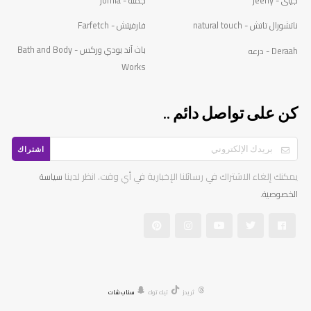
ى - jeeny
جملة - jomla
شورال تاتش - natural touch
فارفيتش - Farfetch
باث آند بودي وركس - Bath and Body
Der - درعه
Works
ن على تواصل دائم ..
اشتراك
كنك إلغاء الاشتراك في رسائلنا الإخبارية في أي وقت. انظر لدينا
سياسة
.
لخصوصية
ثريدز
تيك توك
سناب شات