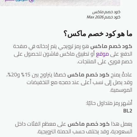
كود خصم ماكس
كود خصم Max 2026
ا هو كود خصم ماكس؟
ود خصم ماكس
هو رمز ترويجي يتم إدخاله في صفحة
دفع على
موقع
أو تطبيق ماكس فاشون للحصول على
م فوري على المنتجات.
دةً يمنح
كود خصم ماكس
خصمًا يتراوح بين 15% و20%،
د يصل إلى نسب أعلى عند دمجه مع التخفيضات
موسمية.
هر رمز متداول حاليًا:
BL
مل هذا
كود خصم ماكس
على معظم الفئات داخل
سعودية، وقد يختلف حسب الحملة الترويجية.