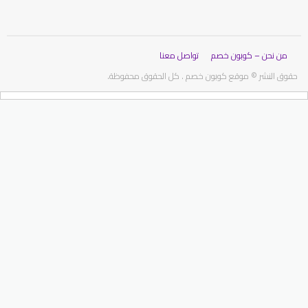
من نحن – كوبون خصم
تواصل معنا
وق النشر © موقع كوبون خصم . كل الحقوق محفوظة.