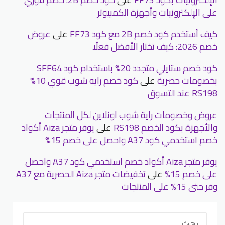
على الإلكترونيات وأجهزة الكمبيوتر
كيف أستخدم كود خصم 2B مع كود FF73
على
عروض
خصم 2026: كيف تختار الأفضل فعلًا
كود خصم ستايلي متجدد 20% باستخدام كود SFF64
بخصومات حصرية
على
كود خصم رايه شوب قوي 10%
RS198 عند التسوق
عروض وخصومات راية شوب اونلاين لكل المنتجات
والأجهزة بكود الخصم RS198
على
يوفر متجر Aiza أكواد
خصم استخدمي كود A37 واحصل على خصم 15%
يوفر متجر Aiza أكواد خصم استخدمي كود A37 واحصل
على خصم 15%
على
تخفيضات متجر Aiza الحصرية مع A37
وفر حتى 15% على المنتجات
البحث