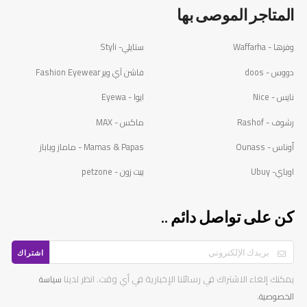
المتاجر الموصى بها
وفرها - Waffarha
ستايلي- Styli
دووس - doos
فاشن آي وير Fashion Eyewear
نايس - Nice
ايوا - Eyewa
رشوف - Rashof
ماكس - MAX
أوناس - Ounass
Mamas & Papas - ماماز وباباز
اوباي- Ubuy
بيت زون - petzone
كن على تواصل دائم ..
اشتراك
يمكنك إلغاء الاشتراك في رسائلنا الإخبارية في أي وقت. انظر لدينا
سياسة
.
الخصوصية