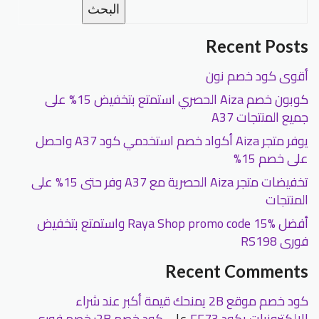
البحث
Recent Posts
أقوى كود خصم نون
كوبون خصم Aiza الحصري استمتع بتخفيض 15% على
جميع المنتجات A37
يوفر متجر Aiza أكواد خصم استخدمي كود A37 واحصل
على خصم 15%
تخفيضات متجر Aiza الحصرية مع A37 وفر حتى 15% على
المنتجات
أفضل Raya Shop promo code 15% واستمتع بتخفيض
فورى RS198
Recent Comments
كود خصم موقع 2B يمنحك قيمة أكبر عند شراء
الإلكترونيات بكود FF73
على
كود خصم 2B: خصم فوري