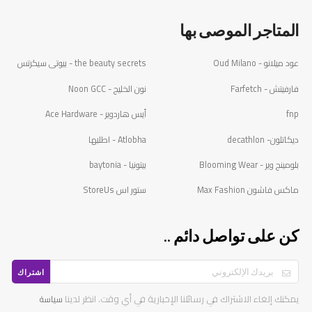
المتاجر الموصى بها
عود ميلانو - Oud Milano
the beauty secrets - بيوتى سيكرتس
فارفيتش - Farfetch
نون الخليج - Noon GCC
fnp
أيس هاردوير - Ace Hardware
ديكاتلون- decathlon
Atlobha - اطلبها
بلومينج وير - Blooming Wear
بيتونيا - baytonia
ماكس فاشون Max Fashion
ستور اس StoreUs
كن على تواصل دائم ..
اشتراك
يمكنك إلغاء الاشتراك في رسائلنا الإخبارية في أي وقت. انظر لدينا
سياسة