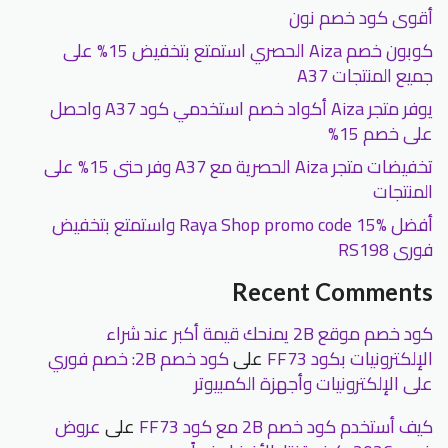
أقوى كود خصم نون
كوبون خصم Aiza الحصري استمتع بتخفيض 15% على
جميع المنتجات A37
يوفر متجر Aiza أكواد خصم استخدمي كود A37 واحصل
على خصم 15%
تخفيضات متجر Aiza الحصرية مع A37 وفر حتى 15% على
المنتجات
أفضل Raya Shop promo code 15% واستمتع بتخفيض
فورى RS198
Recent Comments
كود خصم موقع 2B يمنحك قيمة أكبر عند شراء
الإلكترونيات بكود FF73
على
كود خصم 2B: خصم فوري
على الإلكترونيات وأجهزة الكمبيوتر
كيف أستخدم كود خصم 2B مع كود FF73
على
عروض