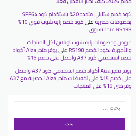
خصم 2026: كيف تختار الأفضل فعلًا
كود خصم ستايلي متجدد 20% باستخدام كود SFF64
بخصومات حصرية
على
كود خصم رايه شوب قوي 10%
RS198 عند التسوق
عروض وخصومات راية شوب اونلاين لكل المنتجات
والأجهزة بكود الخصم RS198
على
يوفر متجر Aiza أكواد
خصم استخدمي كود A37 واحصل على خصم 15%
يوفر متجر Aiza أكواد خصم استخدمي كود A37 واحصل
على خصم 15%
على
تخفيضات متجر Aiza الحصرية مع A37
وفر حتى 15% على المنتجات
البحث
عن: