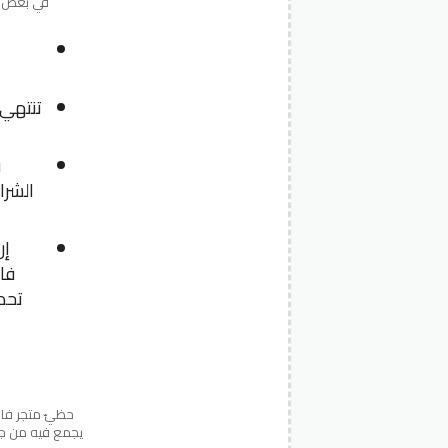
تنتهي 
ف
الشرا
إن
فا
تحد
حظيّ متجر فاش