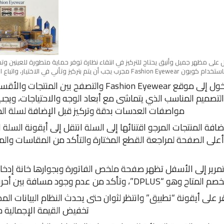
 على مظهر جميل وأنيق يحتاج للتركيز في انتقاء نظارة توفر حماية متطورة للعينين و
ب أن يتم بتركيز وتأني في الاختيار، واتباع الخطوات التالية:
الدخول إلى موقع Fashion Eyewear والتصفح بين المنتجات 
التصميم المناسب الذي يتماشى مع أبعاد الوجه والاحتياجات، ويجب
مواصفات العدسات بدقة وتركيز قبل الإضافة لسلة ال
ضافة المنتجات المرجو اقتنائها إلى السلة انتقل إلى أيقونة السلة ا
أعلى الصفحة لمراجعة القطع المختارة والتأكد من المقاسات والم
لتمرير إلى الأسفل تظهر صفحة ملخص الفاتورة وبجوارها خانة إدخ
 المتاح وهو “DPLUS”، وتأكد من عدم وجود مسافة بين أحرف الكود.
ر على أيقونة “تطبيق” وانتظر لثوان حتى يحدث النظام البيانات المد
تخفيض القيمة الإجمالية حتى 