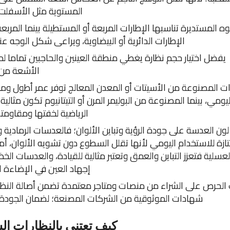
المستوية مثل الأسفلت أ
ه المستديرة تناسبها الإطارات المربعة أو المستطيلة بينما المربعة
الإطارات الدائرية أو البيضاوية، ويراعى شكل الوجه عند 
يفضل اختيار حجم نظارة يغطي منطقة العينين والحاجبين تماما ل
الأشعة من 
ات المصنوعة من الأسيتات أو المعدن المعالج توفر عمر أطول وم
ليومي، بينما المصنوعة من البوليمر المرن أو التيتانيوم تكون مثالي
الرياضية لخفتها ومقاومته
 لون العدسة على جودة الرؤية وتباين الألوان؛ فالعدسات الرمادية 
ازة للاستخدام اليومي لأنها تقلل السطوع دون تشويه الألوان، أما ا
لعسلية فتعزز التباين والعمق وتعتبر مثالية للقيادة، والعدسات الخض
إجهاد العين في الإضاءة 
الحرص على الشراء من منصات ومتاجر معتمدة تضمن أصالة النظا
شهادات الموثوقية من الشركات المصنعة؛ لضمان الجودة و
كيف تعتني بالنظارات ا