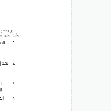
إن الحصول
وأنيق، ولهذا فاستخدام كوبون Fashion Eyewear مجرب يج
بعد إ
با
الخصم
انق