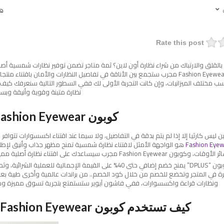
هل
Rate this post
القلق والارتباك من شراء نظارة أون لاين؟ ثمة متاجر تضمن توفير نظارات شمسية أصل
كوبون Fashion Eyewear مجرب ستجمع بين الأناقة في تفاصيل النظارات والأمان باقتناء 
سب مختلف الميزانيات، وإن كانت التجربة الأولى لك ففي السطور التالية سنعرفك كيف
نظارة متينة وقوية وأنيقة وبسع
كوبون Fashion Eyewear مجرب
ين ليس كارثيا إلا إذا لم يتم بدقة في التفاصيل، ولا سيما عند اقتناء اكسسوارات تتوافر
Fashion Eye
هو الواجهة الأمثل لاقتناء نظارة شمسية تمنح مظهر جذاب وأنيق لإطل
أوقات، وكوبون Fashion Eyewear مجرب سيساعدك على اقتناء نظارة أصلية مميزة بسعر مثالي.
فإن الكوبون “DPLUS” يمنح خضم إضافي حتى 40% على القيمة الإجمالية للعملية ال
فرة في المتجر وتخضع للخصم من خلال كود الخصم.. من براندات عالمية وأخرى طبية
ونظارات قراءة واكسسوارات، ففي فاشون آيوير ستستمتع بتجرية تسوق مميزة ومري
كيف تستخدم كوبون Fashion Eyewear مجرب؟