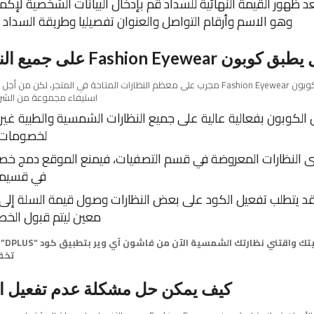
د ظهور القيمة النهائية للسداد قم بإدخال البيانات الشخصية لإكم
وهو الاسم وأرقام التواصل والعنوان تفصيليا وطريقة السداد ا
 كوبون Fashion Eyewear على جميع النظارات؟
نعم، يطبق كوبون Fashion Eyewear مجرب على معظم النظارات المتاحة في المتجر، لكن من
استيفاء مجموعة من الشر
الكوبون بفعالية عالية على جميع النظارات الشمسية والطبية غير
لخصومات 
ى النظارات المعروضة في قسم التصفيات، فيمنع الموقع دمج خص
في قسيمة
د يتطلب تفعيل الكود على بعض النظارات وصول قيمة السلة إلى
معين ليتم قبول الخصم 
لا تؤجل
تخفي
كيف يمكن حل مشكلة عدم تفعيل ا