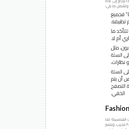
لمشتريات، وهذا يرجع إلى عدة
وتشمل ما يلي:
قد يكون المتسوق يقوم بإدخال الرمز بشكل خاطئ وهو “DPLUS” فجميع
 تطبيقه.
لتأكد ما
ي أم لا.
ون، مثل
لى السلة
نظارات.
لى السلة
ن أن يتم
 التصفح
الخفي.
ت الشمسية؛ لما
يجمع فيه من جودة عالية وأناقة وأسعار مناسبة لا سيما عندما يقبل تفعيل كوبون Fashion Eyewear مجرب، ويتميز