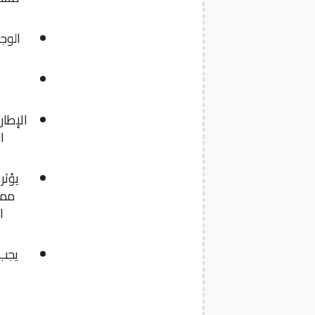
الوجو
الإطار
ا
يؤثر
ممت
ا
يجب 