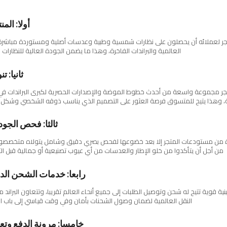
أولا: الم
ر لعملائه أن يحصلون على نظارات شمسية وطبية وعدسات أصلية ومستوردة مباشرة م
العالمية والبراندات الفاخرة، وهذا ما يضمن الجودة العالية للنظارات الت
ثانيا: ت
تجر مجموعة واسعة من أحدث خطوط الموضة والإصدارات الحصرية لكبرى البراندات في 
 وهذا يتيح للمتسوق فرصة العثور على التصميم الذي يناسب ذوقه الشخصي وشكل
ثالثا: فحص الجود
رة من مستودعات المتجر إلا بعد خضوعها لفحص بصري دقيق وشامل يتولاه متخصصون
من أجل أن يتأكدوا من خلو الإطار والعدسات من أي عيوب تصنيعية أو جمالية قبل ا
رابعا: خدمات الشحن الد
ببنية قوية تتيح له شحن وتوصيل الطلبات إلى جميع أنحاء العالم تقريبا، وتتعاون البران
النقل العالمية لضمان وصول الشحنات بأمان وفي وقت قياسي إلى باب ال
خامسا: مرونة الدفع وتع