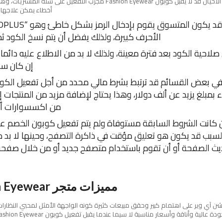
في بعض الأحيان قد لا يقبل كوبون Fashion Eyewear مجرب التفعيل على سلة ا
أخطاء يمكن علاجها 
الأحرف كبيرة، ولذلك يفضل أن يتم نسخ الكود ثم
صلاحية الكود بعد فترة معينة، ولذلك لا بد من الاطلاع عليه دائما ل
إن كان سار
ي بعض القسائم قد ترتبط بشرط مالي محدد من أجل تفعيل الكوب
ء بمبلغ يزيد عن ألف دولار، وهذا يحتاج لإضافة مزيد من المنتجات إ
من اكسسوارات أو 
 كانت الشروط السابقة مستوفاة ولم يتم تفعيل كوبون الخصم ع
لسبب قد يكون هو تعليق مؤقت في ذاكرة التصفح، وحينها لا بد م
يث الصفحة أو أن تقوم باستخدام متصفح جديد أو من خلال صفحة
مميزات متجر Fashion Eyewear
ن آي وير على اهتمام كبير وحقق مبيعات كثيرة كونه الواجهة الأمثل لمحبي النظارا