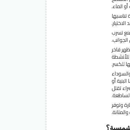
و الماء.
 تناسبها
الاختيار.
منع تسرب
الجوانب.
ظهر فاخر
ة للأنشطة
ا للكسر.
والسوداء
لبنية أو
راء تقلل
الساطعة.
رة وتوفر
المتانة.
لشمسية؟