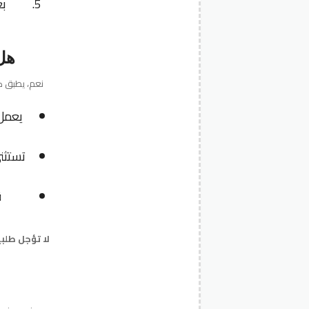
بع
هل يطبق
يعمل 
تستثن
ق