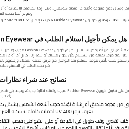
جر وسائل دفع متنوعة وآمنة عبر منصة شوبيفاي، وهي إما البطاقات الائتمانية أو أبل ب
ويتوفر أيضا خدمة التق
استمتع بمميزات الطلب وطبق كوبون ear
هل يمكن تأجيل استلام الطلب في Fashion Eyewear؟
من مميزات فاشون آي وير أنه يمكن استغلال تطبيق كوب
 كان ثمة ظرف يمنعه من الاستلام كأن يكون مسافر أو ينتقل إلى منزل آخر أو غير متو
جر يسمح بطلب تأجيل موعد التسليم بعد التواصل مع فريق خدمة العملاء وإبلاغهم بال
يتم حفظ الطلب في المستودعات ال
نصائح عند شراء نظارا
تأنى عندما تقبل على تطبيق كوبون Fashion Eyewear مجرب واقتناء نظارة جديدة، وف
عليك مراعا
 من وجود ملصق أو إشارة تؤكد حجب أشعة الشمس بشكل كام
يعرف برمز UV 400 لحماية كاملة لشبكية العين والقرنية.
 كنت تقضي وقت طويل في القيادة أو على الشواطئ فيجب انتقا
طبة؛ لأنها تقلل التوهج الناجم عن انعكاس أشعة الشمس على