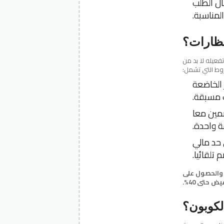
ال الطلب
لمناسبة.
 أجل تفعيله لا بد من
وط التي تشمل:
 الخاضعة
مسبقة.
مين معا
 واحدة.
 حد مالي
تلقائيا.
 طلبيتك واقتني نظارتك الشمسية الآن من فاشون آي وير بتطبيق كود “DPLUS” والحصول على
ض حتى 40%.
لكوبون؟