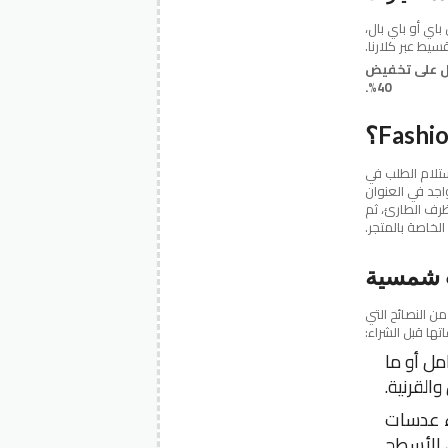
اي أو باي بال،
سيط عبر كلارنا.
Fashion Eyew مجرب بإدخال “DPLUS” والحصول على تخفيض
40%.
ون Fashion Eyewear مجرب وتأجيل استلام الطلب في
اجد في العنوان
ظرف الطارئ، ثم
خاصة بالمتجر.
ت شمسية
يما يلي شطر من النصائح التي
تها قبل الشراء:
ل أو ما
ء عدسات
 الأسطح