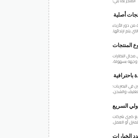
المتجر بما يلي:
نتجات أصلية
ن دور الأزياء
ي يتم ارتدائها.
نوع المنتجات
مجال النظارات
 وجهه بسهولة.
ة باحترافية
 في البصريات؛
لتغليف والشحن.
ولي السريع
د مع كبرى شركات
منزل أو العمل.
دد الخيارات