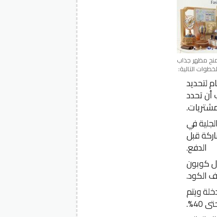
تمنح مظهر جذاب
والأقسام لتحديد
 أن تحدد
مشتريات.
لجلية في
اركة قبل
الدفع.
ال كوبون
خلة ويتم
40%.