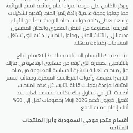
ويركز بالكامل على جودة المواد الخام وفائدة المنتج النهائية،
مما جعلها وجهة عالمية رائدة يتميز المتجر بتقديم تشكيلات
واسعة تغطي كافة جوانب الحياة اليومية، بدءاً من الأزياء
المريحة المصنوعة من القطن العضوي والكتان المغسول
وصولاً إلى الأثاث المنزلي وحلول التخزين الذكية التي تستغل
المساحات بكفاءة مذهلة.
عند تصفحك الأقسام المختلفة ستلاحظ الاهتمام البالغ
بالتفاصيل الصغيرة التي ترفع من مستوى الرفاهية في منزلك
مثل منتجات العناية بالبشرة الحساسة المصنوعة من مياه
الينابيع الطبيعية، وأدوات القرطاسية المبتكرة، وحقائب السفر
المتينة المزودة بعجلات قابلة للتثبيت كل هذه المنتجات
أصبحت الآن في متناول يدك بتكلفة مخفضة للغاية عند
تفعيل كوبون خصم Muji 2026 بخصومات تصل إلى 60%
أثناء إتمام عملية الدفع.
أقسام متجر موجي السعودية وأبرز المنتجات
المتاحة