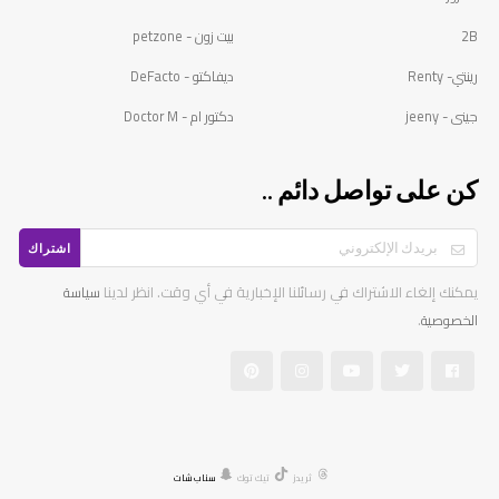
2B
بيت زون - petzone
رينتي- Renty
ديفاكتو - DeFacto
جينى - jeeny
دكتور ام - Doctor M
كن على تواصل دائم ..
اشتراك
يمكنك إلغاء الاشتراك في رسائلنا الإخبارية في أي وقت. انظر لدينا
سياسة
.
الخصوصية
ثريدز
تيك توك
سناب شات