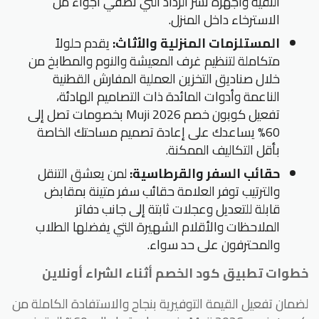
النقية وأجهزة نشر الرذاذ التي تضفي أجواءً من
الاسترخاء داخل المنزل.
المستلزمات المنزلية والأثاث:
يقدم حلولاً
متكاملة لتنظيم غرف المعيشة والنوم والمطابخ من
خلال صناديق التخزين العملية المفارش القطنية
الناعمة وأدوات المائدة ذات التصاميم الهادئة،
تفعيل كوبون خصم Muji 2026 بخصومات تصل إلى
60% يساعدك على إعادة تصميم مساحتك الخاصة
بأقل التكاليف الممكنة.
حقائب السفر والقرطاسية:
لمن يعشق التنقل
والترتيب توفر العلامة حقائب سفر متينة بمقابض
قابلة للتعديل وعجلات ثابتة إلى جانب دفاتر
الملاحظات والأقلام الشهيرة التي يفضلها الطلاب
والمحترفون على حد سواء.
خطوات تطبيق كود الخصم أثناء الشراء أونلاين
لضمان تفعيل القيمة التوفيرية بنجاح والاستفادة الكاملة من