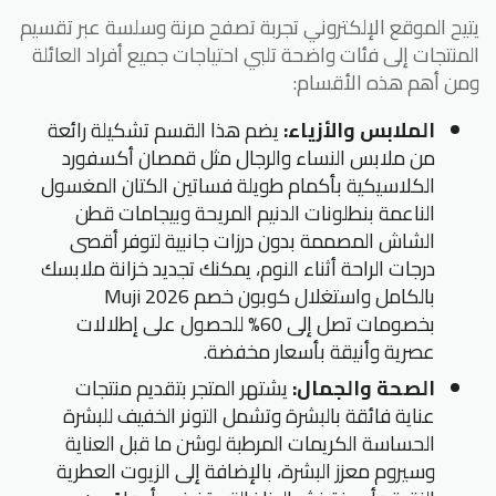
يتيح الموقع الإلكتروني تجربة تصفح مرنة وسلسة عبر تقسيم
المنتجات إلى فئات واضحة تلبي احتياجات جميع أفراد العائلة
ومن أهم هذه الأقسام:
الملابس والأزياء:
يضم هذا القسم تشكيلة رائعة
من ملابس النساء والرجال مثل قمصان أكسفورد
الكلاسيكية بأكمام طويلة فساتين الكتان المغسول
الناعمة بنطلونات الدنيم المريحة وبيجامات قطن
الشاش المصممة بدون درزات جانبية لتوفر أقصى
درجات الراحة أثناء النوم، يمكنك تجديد خزانة ملابسك
بالكامل واستغلال كوبون خصم Muji 2026
بخصومات تصل إلى 60% للحصول على إطلالات
عصرية وأنيقة بأسعار مخفضة.
الصحة والجمال:
يشتهر المتجر بتقديم منتجات
عناية فائقة بالبشرة وتشمل التونر الخفيف للبشرة
الحساسة الكريمات المرطبة لوشن ما قبل العناية
وسيروم معزز البشرة، بالإضافة إلى الزيوت العطرية