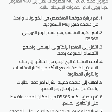
كوبون خصم Muji 2026 بخصومات تصل إلى 60% المتوفر
لدينا يرجى اتباع الخطوات البسيطة التالية:
قم بزيارة موقعنا المتخصص في الكوبونات وابحث
عن صفحة متجر Muji السعودية.
اختر الكود المناسب وقم بنسخ الرمز الترويجي
D5566.
انتقل إلى المتجر الإلكتروني الرسمي وتصفح
الأقسام المتنوعة بدقة.
أضف المنتجات التي ترغب في اقتنائها إلى سلة
التسوق الخاصة بك مع التأكد من اختيار المقاسات
والألوان المطلوبة.
اذهب إلى صفحة حقيبة الشراء لمراجعة الطلبات
وابحث عن حقل إدخال رمز الخصم.
قم بلصق الكود D5566 في المكان المحدد واضغط
على زر تطبيق الحسم.
ستلاحظ فور تطبيق خصم 10% إضافي على المجموع