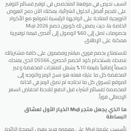
السبب نحرص في موقعنا المتخصص في توفير قسائم التوفير
على تقديم أفضل الحلول الشرائية، يمكنك الآن دمج العروض
الترويجية المتاحة على الواجهة الرئيسية للموقع مع الأكواد
الخاصة بنا، حيث يضمن لك كوبون خصم Muji 2026
بخصومات تصل إلى 60% الوصول إلى أقصى قيمة توفيرية
ممكنة على الإطلاق.
للاستمتاع بخصم فوري مباشر ومضمون على كافة مشترياتك
ننصحك باستخدام كود الخصم الحصري D5566 الذي يمنحك
خسماً إضافياً بقيمة 10% يشمل المنتجات المخفضة وغير
المخفضة كل ما عليك فعله هو نسخ الرمز والتوجه إلى
الموقع لتسوق كل ما تحتاجه ثم لصق الرمز في الخانة
المخصصة لقسائم الشراء قبل الدفع لتلاحظ انخفاض السعر
الإجمالي فوراً.
ما الذي يجعل متجر Muji الخيار الأول لعشاق
البساطة
تأسست علامة Muji على مفهوم فريد يرفض البهرجة الزائدة