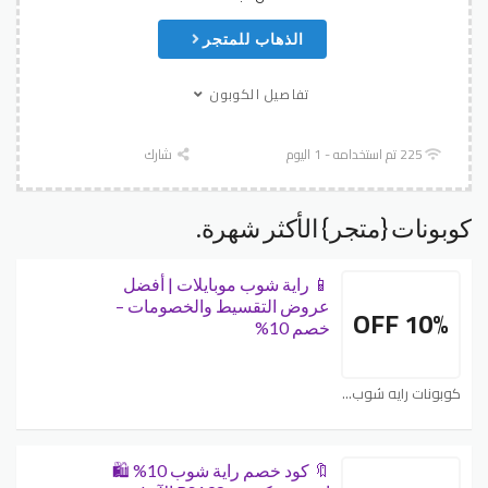
الذهاب للمتجر
تفاصيل الكوبون
225 تم استخدامه - 1 اليوم
شارك
كوبونات {متجر} الأكثر شهرة.
📱 راية شوب موبايلات | أفضل
عروض التقسيط والخصومات –
10% OFF
خصم 10%
كوبونات رايه شوب - Raya Shop
🔖 كود خصم راية شوب 10% 🛍️