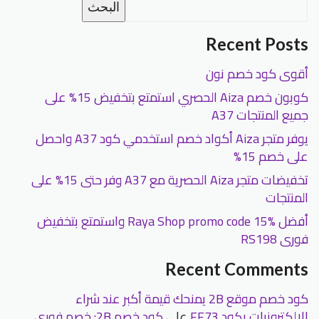
البحث
Recent Posts
أقوى كود خصم نون
كوبون خصم Aiza الحصري استمتع بتخفيض 15% على
جميع المنتجات A37
يوفر متجر Aiza أكواد خصم استخدمي كود A37 واحصل
على خصم 15%
تخفيضات متجر Aiza الحصرية مع A37 وفر حتى 15% على
المنتجات
أفضل Raya Shop promo code 15% واستمتع بتخفيض
فورى RS198
Recent Comments
كود خصم موقع 2B يمنحك قيمة أكبر عند شراء
الإلكترونيات بكود FF73
على
كود خصم 2B: خصم فوري