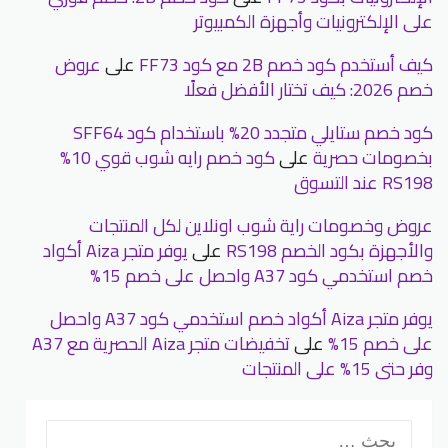
على الإلكترونيات وأجهزة الكمبيوتر
كيف أستخدم كود خصم 2B مع كود FF73
على
عروض
خصم 2026: كيف تختار الأفضل فعلًا
كود خصم ستايلي متجدد 20% باستخدام كود SFF64
بخصومات حصرية
على
كود خصم رايه شوب قوي 10%
RS198 عند التسوق
عروض وخصومات راية شوب اونلاين لكل المنتجات
والأجهزة بكود الخصم RS198
على
يوفر متجر Aiza أكواد
خصم استخدمي كود A37 واحصل على خصم 15%
يوفر متجر Aiza أكواد خصم استخدمي كود A37 واحصل
على خصم 15%
على
تخفيضات متجر Aiza الحصرية مع A37
وفر حتى 15% على المنتجات
البحث