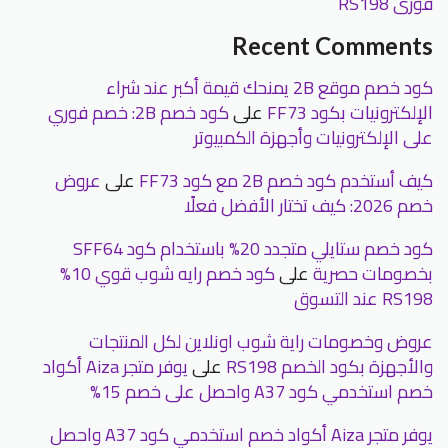
فورى RS198
Recent Comments
كود خصم موقع 2B يمنحك قيمة أكبر عند شراء
الإلكترونيات بكود FF73
على
كود خصم 2B: خصم فوري
على الإلكترونيات وأجهزة الكمبيوتر
كيف أستخدم كود خصم 2B مع كود FF73
على
عروض
خصم 2026: كيف تختار الأفضل فعلًا
كود خصم ستايلي متجدد 20% باستخدام كود SFF64
بخصومات حصرية
على
كود خصم رايه شوب قوي 10%
RS198 عند التسوق
عروض وخصومات راية شوب اونلاين لكل المنتجات
والأجهزة بكود الخصم RS198
على
يوفر متجر Aiza أكواد
خصم استخدمي كود A37 واحصل على خصم 15%
يوفر متجر Aiza أكواد خصم استخدمي كود A37 واحصل