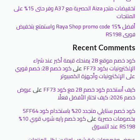
تخفيضات متجر Aiza الحصرية مع A37 وفر حتى 15% على
المنتجات
أفضل Raya Shop promo code 15% واستمتع بتخفيض
فورى RS198
Recent Comments
كود خصم موقع 2B يمنحك قيمة أكبر عند شراء
الإلكترونيات بكود FF73
على
كود خصم 2B: خصم فوري
على الإلكترونيات وأجهزة الكمبيوتر
كيف أستخدم كود خصم 2B مع كود FF73
على
عروض
خصم 2026: كيف تختار الأفضل فعلًا
كود خصم ستايلي متجدد 20% باستخدام كود SFF64
بخصومات حصرية
على
كود خصم رايه شوب قوي 10%
RS198 عند التسوق
عروض وخصومات راية شوب اونلاين لكل المنتجات