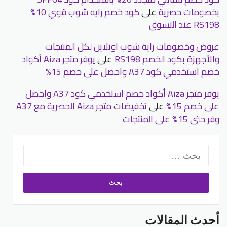
بخصومات حصرية
على
كود خصم رايه شوب قوي 10%
RS198 عند التسوق
عروض وخصومات راية شوب اونلاين لكل المنتجات
والأجهزة بكود الخصم RS198
على
يوفر متجر Aiza أكواد
خصم استخدمي كود A37 واحصل على خصم 15%
يوفر متجر Aiza أكواد خصم استخدمي كود A37 واحصل
على خصم 15%
على
تخفيضات متجر Aiza الحصرية مع A37
وفر حتى 15% على المنتجات
البحث
عن:
أحدث المقالات