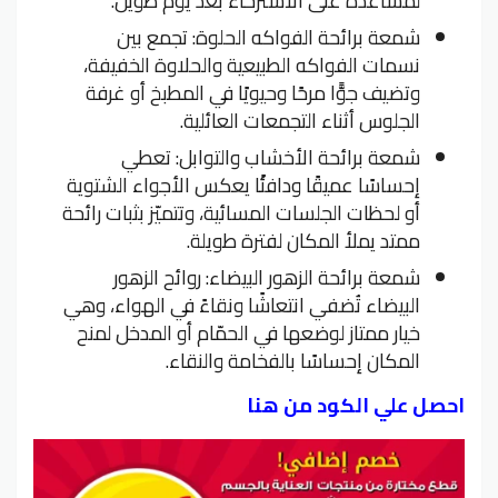
لمساعدة على الاسترخاء بعد يوم طويل.
شمعة برائحة الفواكه الحلوة: تجمع بين
نسمات الفواكه الطبيعية والحلاوة الخفيفة،
وتضيف جوًّا مرحًا وحيويًا في المطبخ أو غرفة
الجلوس أثناء التجمعات العائلية.
شمعة برائحة الأخشاب والتوابل: تعطي
إحساسًا عميقًا ودافئًا يعكس الأجواء الشتوية
أو لحظات الجلسات المسائية، وتتميّز بثبات رائحة
ممتد يملأ المكان لفترة طويلة.
شمعة برائحة الزهور البيضاء: روائح الزهور
البيضاء تُضفي انتعاشًا ونقاءً في الهواء، وهي
خيار ممتاز لوضعها في الحمّام أو المدخل لمنح
المكان إحساسًا بالفخامة والنقاء.
احصل علي الكود من هنا