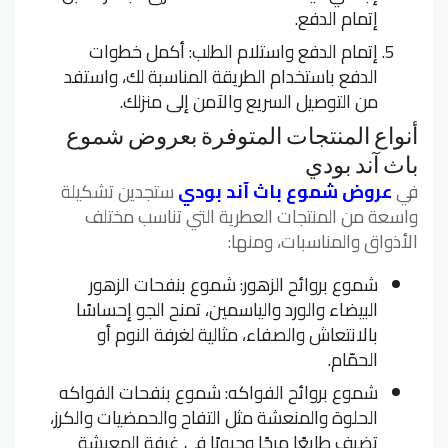
إتمام الدفع.
إتمام الدفع واستلام الطلب: أكمل خطوات
الدفع باستخدام الطريقة المناسبة لك، واستفد
من التوصيل السريع والآمن إلى منزلك.
أنواع المنتجات المتوفرة بعروض شموع
باث آند بودي
في
عروض شموع باث آند بودي
ستجدين تشكيلة
واسعة من المنتجات العطرية التي تناسب مختلف
الأذواق والمناسبات، ومنها:
شموع بروائح الزهور: شموع بنفحات الزهور
البيضاء والورد والياسمين، تمنح الجو إحساسًا
بالانتعاش والصفاء، مثالية لغرفة النوم أو
الحمّام.
شموع بروائح الفواكه: شموع بنفحات الفواكه
الحلوة والمنعشة مثل التفاح والحمضيات والكرز،
تضيف طابعًا مرحًا وحيويًا في غرفة المعيشة