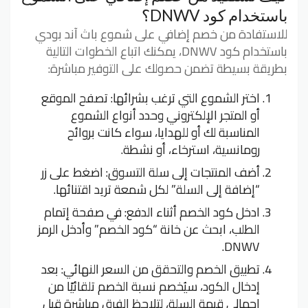
باستخدام كود DNWV؟
للاستفادة من خصم إضافي على شموع باث آند بودي
باستخدام كود DNWV، يمكنك اتباع الخطوات التالية
بطريقة بسيطة تضمن حصولك على التوفير مباشرة:
اختر الشموع التي ترغب بشرائها: تصفح الموقع
أو المتجر الإلكتروني وحدد أنواع الشموع
المناسبة لك أو للهدايا، سواء كانت بروائح
رومانسية، استرخاء، أو نشطة.
أضف المنتجات إلى سلة التسوق: اضغط على زر
“إضافة إلى السلة” لكل شمعة تريد اقتنائها.
ادخل كود الخصم أثناء الدفع: في صفحة إتمام
الطلب، ابحث عن خانة “كود الخصم” وأدخل الرمز
DNWV.
تطبيق الخصم والتحقق من السعر النهائي: بعد
إدخال الكود، سيُخصم نسبة الخصم تلقائيًا من
إجمالي قيمة السلة، لتلاحظ الفرق مباشرة قبل