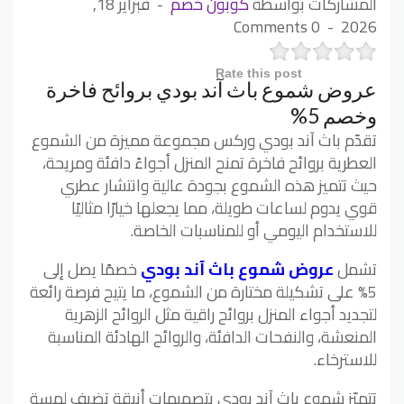
المشاركات بواسطة
كوبون خصم
فبراير 18,
0 Comments
2026
Rate this post
عروض شموع باث آند بودي بروائح فاخرة
وخصم 5%
تقدّم باث آند بودي وركس مجموعة مميزة من الشموع
العطرية بروائح فاخرة تمنح المنزل أجواءً دافئة ومريحة،
حيث تتميز هذه الشموع بجودة عالية وانتشار عطري
قوي يدوم لساعات طويلة، مما يجعلها خيارًا مثاليًا
للاستخدام اليومي أو للمناسبات الخاصة.
تشمل
عروض شموع باث آند بودي
خصمًا يصل إلى
5% على تشكيلة مختارة من الشموع، ما يتيح فرصة رائعة
لتجديد أجواء المنزل بروائح راقية مثل الروائح الزهرية
المنعشة، والنفحات الدافئة، والروائح الهادئة المناسبة
للاسترخاء.
تتميّز شموع باث آند بودي بتصميمات أنيقة تضيف لمسة