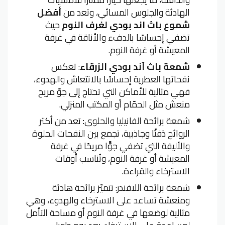
الهادئة والجلوس المسائي، وتعد من
أفضل
شموع باث اند بودي لغرف النوم
حيث
تضفي إحساسًا بالدفء والأناقة في غرفة
المعيشة أو غرفة النوم.
شمعة باث آند بودي الزرقاء
: تعكس
نفحاتها العطرية إحساسًا بالانتعاش والهدوء،
فهي مثالية للأماكن التي تحتاج إلى جوّ مريح
منعش مثل الحمّام أو المكتب المنزلي.
شمعة برائحة الفانيليا والحلوى: تعد من أكثر
الروائح دَفئًا وجاذبية، تجمع بين النفحات الحلوة
والأليفة التي تضفي جوًّا مريحًا في غرفة
المعيشة أو غرفة النوم، وتُناسب أوقات
الاسترخاء والقراءة.
شمعة برائحة اللافندر: تتميّز برائحة هادئة
ومنعشة تساعد على الاسترخاء والهدوء، وهي
مثالية لوضعها في غرفة النوم أو مساحة التأمل