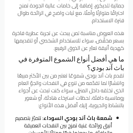
جمالية للديكور، إضافة إلى خامات عالية الجودة تمنح
احتراقًا متوازنًا وآمنًا، مع ثبات واضح في الرائحة طوال
فترة الاستخدام.
هذه العروض مناسبة لمن يبحث عن تجربة عطرية فاخرة
بسعر مخفّض، سواء للاستخدام الشخصي أو لتقديمها
كهدية أنيقة تعبّر عن الذوق الرفيع.
ما هي أفضل أنواع الشموع المتوفرة في
باث آند بودي؟
تقدم باث آند بودي شموعًا تعتبر من بين الأكثر مبيعًا
وانتشارًا لما تقدّمه من تنوع في النفحات والجوّ العام
الذي تخلقه داخل المنزل، سواء كنت تبحث عن أجواء
رومانسية دافئة، لحظات استرخاء هادئة، أو شعور
بالنشاط والحيوية، إليك أفضل هذه الأنواع:
شمعة باث آند بودي السوداء
: تتميّز بتصميم
أنيق ورائحة غنية تمزج بين النفحات العميقة
والدافئة، ما يجعلها خيارًا ممتازًا للأمسيات