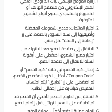
زيارة الموقع الرسمي لباث آند بودي: افتحي
المتجر الإلكتروني من متصفح الهاتف أو
الكمبيوتر واستعرضي جميع أنواع الشموع
المتوفرة.
اختيار المنتجات: حددي شموعك المفضلة
وأضيفيها إلى سلة التسوق بالضغط على زر
“إضافة إلى السلة” لكل منتج.
الانتقال إلى صفحة الدفع: بعد الانتهاء من
اختيار جميع الشموع، اضغطي على أيقونة
السلة للانتقال إلى صفحة الدفع.
إدخال كود الخصم: في خانة “كود الخصم” أو
“Coupon Code”، أدخلي الكود المخصص للخصم،
ثم اضغطي على زر “تطبيق” ليتم احتساب
التخفيض مباشرة على إجمالي الطلب.
التحقق من تطبيق الخصم: تأكدي أن الخصم قد
تم تطبيقه على السعر النهائي قبل إتمام الدفع.
إتمام عملية الدفع: أكملّي عملية الدفع