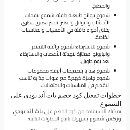
والمطبخ.
شموع بروائح طبيعية دافئة: شموع بنفحات
الأخشاب والتوابل والعنبر، تتميز بعمق عطري
يخلق أجواء دافئة في الأمسيات والمناسبات
الخاصة.
شموع للاسترخاء: شموع برائحة اللافندر
والبابونج، ممتازة لتهدئة الأعصاب والاسترخاء
بعد يوم طويل.
شموع هدايا بتصميمات أنيقة: مجموعات
شموع جاهزة كهدية مع عبوات جذابة تناسب
التقديم في المناسبات والاحتفالات.
خطوات تفعيل كود خصم باث آند بودي على
الشموع
يمكنك الاستفادة من كود الخصم على
باث آند بودي
وركس شموع
بسهولة باتباع الخطوات التالية: