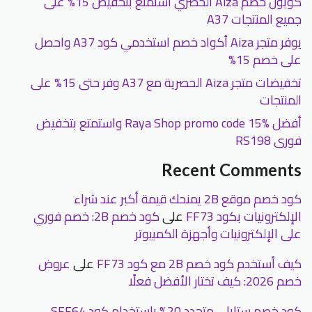
كوبون خصم Aiza الحصري استمتع بتخفيض 15% على
جميع المنتجات A37
يوفر متجر Aiza أكواد خصم استخدمي كود A37 واحصل
على خصم 15%
تخفيضات متجر Aiza الحصرية مع A37 وفر حتى 15% على
المنتجات
أفضل Raya Shop promo code 15% واستمتع بتخفيض
فورى RS198
Recent Comments
كود خصم موقع 2B يمنحك قيمة أكبر عند شراء
الإلكترونيات بكود FF73
على
كود خصم 2B: خصم فوري
على الإلكترونيات وأجهزة الكمبيوتر
كيف أستخدم كود خصم 2B مع كود FF73
على
عروض
خصم 2026: كيف تختار الأفضل فعلًا
كود خصم ستايلي متجدد 20% باستخدام كود SFF64