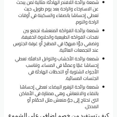
شمعة برائحة اللافندر الهادئة: مثالية لمن يبحث
عن الاسترخاء والراحة بعد يوم طويل، حيث
تعطي إحساسًا بالصفاء والسكينة في أوقات
الراحة والنوم.
شمعة برائحة الفواكه المنعشة: تجمع بين
نفحات الفواكه الطبيعية والحلاوة الخفيفة،
وتضفي جوَّا مبهجًا في المطبخ أو غرفة الجلوس
عند التجمعات العائلية.
شمعة برائحة الأخشاب والتوابل الدافئة: تعطي
إحساسًا غنيًا وعمقًا في المساء، وتناسب
الأجواء الشتوية أو اللحظات الهادئة في
الجلسات المسائية.
شمعة برائحة الزهور البيضاء: تعطي إحساسًا
بالنقاء والانتعاش، وهي ممتازة في الأماكن
التي تحتاج إلى جوّ منعش مثل الحمّام أو
المدخل.
كيف تستفيد من خصم إضافي على الشموع