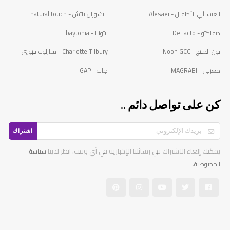
العيسائي للأطفال - Alesaei
ناتشورال تاتش - natural touch
ديفاكتو - DeFacto
بيتونيا - baytonia
نون الخليج - Noon GCC
Charlotte Tilbury - شارلوت تلبوري
مغربي - MAGRABI
جاب - GAP
كن على تواصل دائم ..
اشتراك
يمكنك إلغاء الاشتراك في رسائلنا الإخبارية في أي وقت. انظر لدينا
سياسة
.
الخصوصية