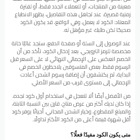
معينة من المنتجات، أو للعملاء الجدد فقط، أو لفترة
زمنية قصيرة. عند تجاهل هذه التفاصيل، يظهر الانطباع
المعتاد: الكود لا يعمل. وفي الواقع، قد يكون الكود
صحيحًا لكن طلبك غير مؤهل له.
عند الوصول إلى السلة أو صفحة الدفع، ستجد غالبًا خانة
مخصصة للرمز الترويجي. بعد إدخال الكود، تأكد من أن
الخصم انعكس على الإجمالي النهائي لا على السعر قبل
الرسوم فقط. بعض المتسوقين يلاحظون الخصم في
البداية، ثم يكتشفون أن إضافة رسوم الشحن أعادت
الإجمالي إلى مستوى قريب من السعر الأصلي.
من الأفضل أيضًا ألا تتعجل في استخدام أول كود تجده.
إذا كان لديك أكثر من عرض متاح، قارن بين النسبة الثابتة،
والمبلغ المقطوع، وخيار الشحن المجاني. أحيانًا يوفر كود
أقل شهرة قيمة أعلى من الكود الأكثر تداولًا.
متى يكون الكود مفيدًا فعلًا؟