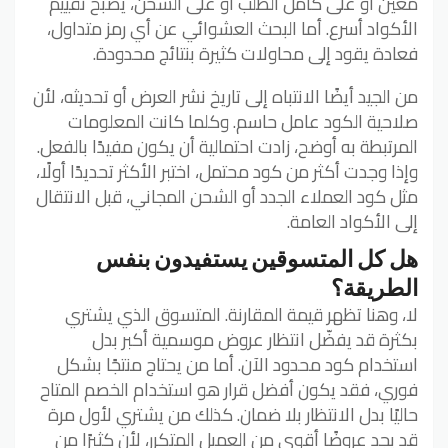
معين أو على كامل الطلب أو على الشحن، يصبح تقييم
الأكواد أسرع. أما البحث العشوائي عن أي رمز متداول،
فعادة يقود إلى محاولات كثيرة بنتائج محدودة.
من الجيد أيضًا الانتباه إلى تاريخ نشر العرض أو تحديثه، لأن
صلاحية الكود عامل حاسم. وكلما كانت المعلومات
المرتبطة به أوضح، زادت احتمالية أن يكون مفيدًا بالفعل.
وإذا وجدت أكثر من كود محتمل، اختبر الأكثر تحديدًا أولًا،
مثل كود العملاء الجدد أو الشحن المجاني، قبل الانتقال
إلى الأكواد العامة.
هل كل المتسوقين يستفيدون بنفس
الطريقة؟
لا، وهنا تظهر قيمة المقارنة. المتسوق الذي يشتري
بكثرة قد يفضّل انتظار عروض موسمية أكبر بدل
استخدام كود محدود الآن. أما من يحتاج منتجًا بشكل
فوري، فقد يكون أفضل قرار هو استخدام الخصم المتاح
حاليًا بدل الانتظار بلا ضمان. كذلك من يشتري لأول مرة
قد يجد عروضًا أقوى من العميل المتكرر، لأن كثيرًا من