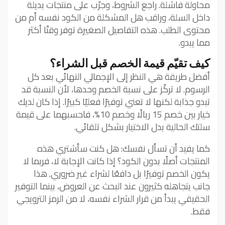
محاولة فاشلة. راجع الشروط، وجرّب على منتجات بديلة
داخل السلة، وراقب هل المشكلة من الكود نفسه أم من
محتوى الطلب. هذه التفاصيل الصغيرة توفر وقتًا أكثر
مما يبدو.
كيف تقيّم قيمة الخصم قبل الشراء؟
أفضل طريقة هي النظر إلى الإجمالي النهائي بعد كل
الرسوم. لا تركّز على نسبة الخصم وحدها، لأن النسبة قد
تبدو جذابة لكنها لا تعني توفيرًا فعليًا كبيرًا. إذا كان لديك
خيار بين خصم 15 ريالًا وخصم 10%، فاحسبهما على قيمة
سلتك الحالية بدل الاختيار بشكل تلقائي.
كما يفيد أن تسأل نفسك: هل كنت سأشتري هذه
المنتجات أصلًا بدون الكود؟ إذا كانت الإجابة لا، فربما لا
يكون الخصم توفيرًا بل دافعًا لشراء غير ضروري. هذا
جانب يتجاهله كثيرون عند البحث عن العروض، بينما التوفير
الحقيقي يبدأ من قرار الشراء نفسه، لا من الرمز الترويجي
فقط.