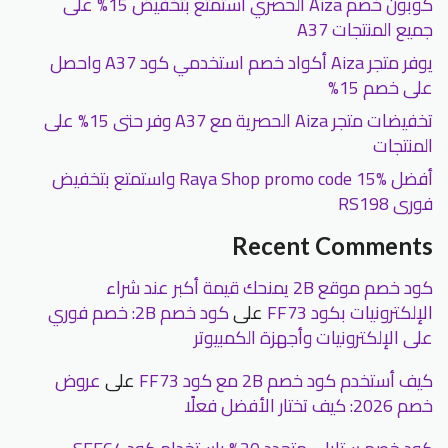
كوبون خصم Aiza الحصري استمتع بتخفيض 15% على
جميع المنتجات A37
يوفر متجر Aiza أكواد خصم استخدمي كود A37 واحصل
على خصم 15%
تخفيضات متجر Aiza الحصرية مع A37 وفر حتى 15% على
المنتجات
أفضل Raya Shop promo code 15% واستمتع بتخفيض
فورى RS198
Recent Comments
كود خصم موقع 2B يمنحك قيمة أكبر عند شراء
الإلكترونيات بكود FF73
على
كود خصم 2B: خصم فوري
على الإلكترونيات وأجهزة الكمبيوتر
كيف أستخدم كود خصم 2B مع كود FF73
على
عروض
خصم 2026: كيف تختار الأفضل فعلًا