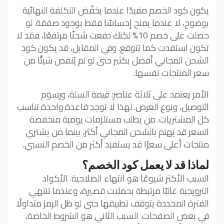
يكون كود الخصم مفيدًا عندما يخفّض التكلفة النهائية
بوضوح، لا عندما يمنح إحساسًا فقط بوجود صفقة. لو
حصلت على خصم 10% لكنك دفعت شحنًا مرتفعًا، فقد لا
تكون استفدت كما تتوقع. وفي المقابل، قد يكون كود
الشحن المجاني أفضل بكثير حتى لو لم يُنقص شيئًا من
سعر المنتجات نفسها.
الأمر يعتمد على ثلاثة عناصر: قيمة السلة، ورسوم
التوصيل، ونوع العرض. لهذا لا توجد قاعدة واحدة تناسب
كل المشتريات. من يطلب مستلزمات يومية منخفضة
السعر قد يهتم بالشحن المجاني أكثر، بينما من يشتري
منتجات أعلى سعرًا قد يستفيد أكثر من الخصم النسبي.
لماذا قد لا يعمل كود الخصم؟
السبب الأكثر شيوعًا هو انتهاء الصلاحية. الأكواد
الترويجية غالبًا مرتبطة بحملات قصيرة، وعندما تنتهي
الفترة المحددة يتوقف تطبيقها حتى لو ظل الرمز متداولًا
في بعض الصفحات. السبب الثاني هو الشروط الخاصة،