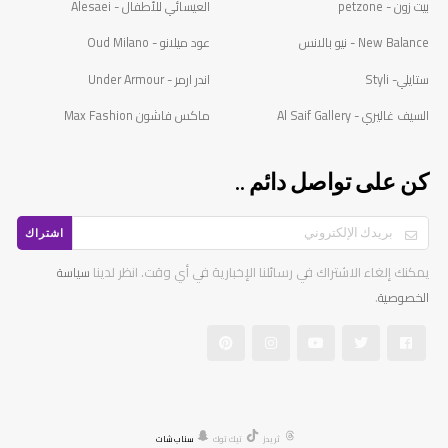
بيت زون - petzone
العيسائي للأطفال - Alesaei
New Balance - نيو بالانس
عود ميلانو - Oud Milano
ستايلي- Styli
اندر ارمر - Under Armour
السيف غاليري - Al Saif Gallery
ماكس فاشون Max Fashion
كن على تواصل دائم ..
اشتراك
يمكنك إلغاء الاشتراك في رسائلنا الإخبارية في أي وقت. انظر لدينا
سياسة
.
الخصوصية
ثريدز
تيك توك
سناب شات