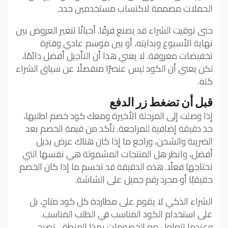
الحملات مصممة لاكتساب مستخدمين جدد.
حتى توقيت الشراء قد يصنع فرقًا. أحيانًا تتغير العروض بين
نهاية الأسبوع وبدايته، أو بين موسم عادي وفترة
تخفيضات معروفة. لا يعني هذا أن التأجيل أفضل دائمًا،
لكن يعني أن الكود ليس عنصرًا منفصلًا عن سياق الشراء
كله.
قبل أن تضغط زر الدفع
إذا وصلت إلى المرحلة الأخيرة ومعك كود خصم اطلبها،
خذ دقيقة إضافية للمراجعة. تأكد من قيمة الخصم بعد
الضريبة والشحن، وراجع ما إذا كان هناك عرض بديل
أفضل، وانظر هل المنتجات المشمولة هي نفسها التي
تحتاجها فعلًا. هذه الدقيقة قد تحسم ما إذا كان الخصم
حقيقيًا أو مجرد رقم جميل على الشاشة.
الشراء الذكي لا يقوم على مطاردة كل كود متاح، بل
على استخدام الكود المناسب في الطلب المناسب.
وعندما تتعامل مع الخصومات بهذا المنطق، تصبح