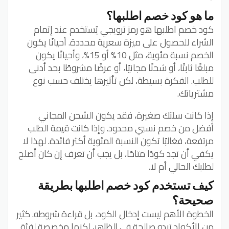
ما هو كود خصم اطلبها؟
كود خصم اطلبها هو رمز ترويجي يُستخدم عند إتمام
الشراء للحصول على ميزة سعرية محددة. أحيانًا يكون
الخصم نسبة مئوية، مثل 10% أو 15%، وأحيانًا يكون
مبلغًا ثابتًا، أو شحنًا مجانيًا، أو عرضًا مشروطًا بحد أدنى
للطلب. الفكرة بسيطة، لكن تأثيرها يختلف حسب نوع
مشترياتك.
إذا كانت سلتك صغيرة، فقد يكون الشحن المجاني
أفضل من خصم نسبي محدود. وإذا كانت قيمة الطلب
مرتفعة، فغالبًا تكون النسبة المئوية أكثر فائدة. لهذا لا
يكفي أن تجد كودًا متاحًا، بل يجب أن تعرف إن كان أصلح
لطلبك الحالي أم لا.
كيف تستخدم كود خصم اطلبها بطريقة
صحيحة؟
الخطوة الأهم ليست إدخال الكود، بل قراءة شروطه. كثير
من الأكواد تبدو صالحة في الظاهر، لكنها مخصصة لفئة