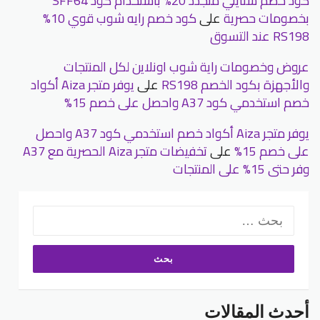
كود خصم ستايلي متجدد 20% باستخدام كود SFF64
بخصومات حصرية
على
كود خصم رايه شوب قوي 10%
RS198 عند التسوق
عروض وخصومات راية شوب اونلاين لكل المنتجات
والأجهزة بكود الخصم RS198
على
يوفر متجر Aiza أكواد
خصم استخدمي كود A37 واحصل على خصم 15%
يوفر متجر Aiza أكواد خصم استخدمي كود A37 واحصل
على خصم 15%
على
تخفيضات متجر Aiza الحصرية مع A37
وفر حتى 15% على المنتجات
البحث
عن:
أحدث المقالات