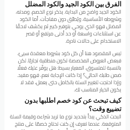
الفرق بين الكود الجيد والكود المضلل
الكود الجيد واضح من البداية. يذكر نوع الخصم، ومدته،
وشروطه الأساسية، ويُطبّق دون مفاجآت. أما الكود
المضلل فهو الذي يوحي بتوفير كبير ثم يكشف لاحقًا
عن استثناءات واسعة أو حد أدنى مرتفع أو قصر
الاستخدام على حالات نادرة.
ليس المقصود هنا أن كل كود بشروط معقدة سيئ،
فبعض العروض المخصصة تكون منطقية تجاريًا. لكن
بالنسبة للمتسوق، المعيار بسيط: هل يوفّر عليك فعلًا
ضمن طلبك الحالي؟ إذا كانت الإجابة نعم، فهو مفيد.
وإذا احتجت لتغيير السلة بالكامل حتى يعمل، فقد لا
يكون الخيار المناسب لك.
كيف تبحث عن كود خصم اطلبها بدون
تضييع وقت؟
البحث الذكي يبدأ بتحديد نوع ما تريد شراءه وقيمة السلة
المتوقعة. عندما تعرف إن كنت تحتاج خصمًا على منتج