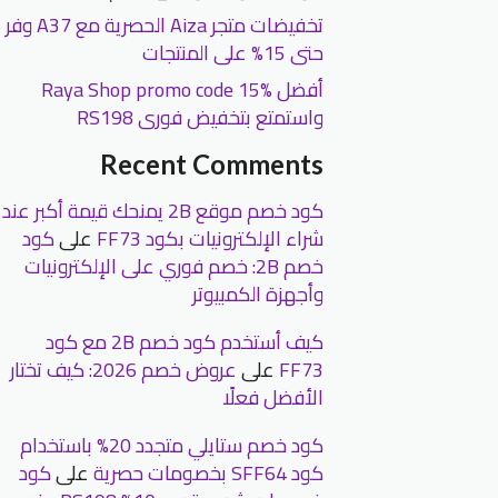
تخفيضات متجر Aiza الحصرية مع A37 وفر
حتى 15% على المنتجات
أفضل Raya Shop promo code 15%
واستمتع بتخفيض فورى RS198
Recent Comments
كود خصم موقع 2B يمنحك قيمة أكبر عند
شراء الإلكترونيات بكود FF73
على
كود
خصم 2B: خصم فوري على الإلكترونيات
وأجهزة الكمبيوتر
كيف أستخدم كود خصم 2B مع كود
FF73
على
عروض خصم 2026: كيف تختار
الأفضل فعلًا
كود خصم ستايلي متجدد 20% باستخدام
كود SFF64 بخصومات حصرية
على
كود