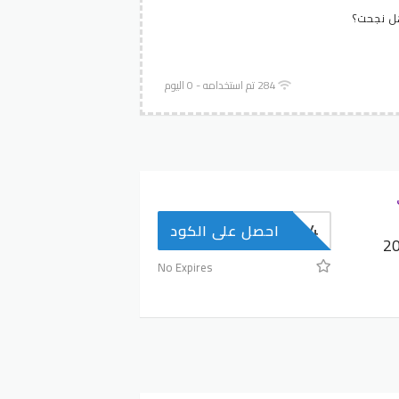
 نجحت؟
284 تم استخدامه - 0 اليوم
AD94
احصل على الكود
م تويو 2025
No Expires