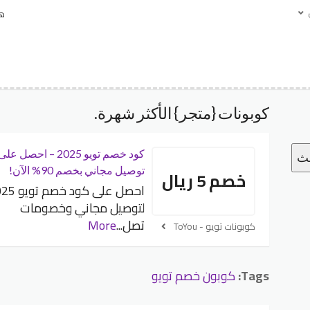
هل
كوبونات {متجر} الأكثر شهرة.
كود خصم تويو 2025 – احصل على
حث
توصيل مجاني بخصم 90% الآن!
خصم 5 ريال
احصل على كود خص
لتوصيل مجاني وخصومات
تصل
...
More
كوبونات تويو - ToYou
Tags:
كوبون خصم تويو