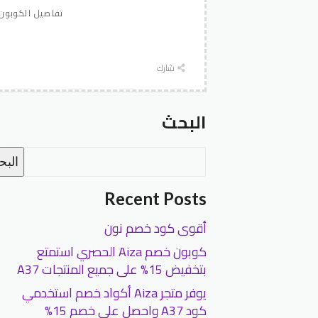
تفاصيل الكوبون
شارك
البحث
الب
Recent Posts
أقوى كود خصم نون
كوبون خصم Aiza الحصري استمتع
بتخفيض 15% على جميع المنتجات A37
يوفر متجر Aiza أكواد خصم استخدمي
كود A37 واحصل على خصم 15%