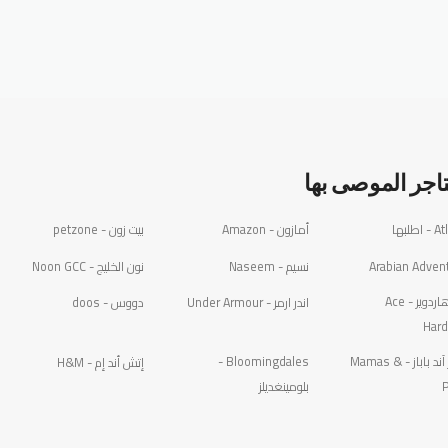
تاجر الموصى بها
طلبها
أمازون - Amazon
بيت زون - petzone
Arabian Adven
نسيم - Naseem
نون الخليج - Noon GCC
أيس هاردوير - Ace
اندر ارمر - Under Armour
دووس - doos
Har
ماماز آند باباز - Mamas &
Bloomingdales -
إتش أند إم - H&M
بلومينغديلز