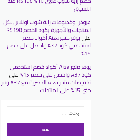
خصم رايه شوب قوي 10% RS198 عند
التسوق
عروض وخصومات راية شوب اونلاين لكل
المنتجات والأجهزة بكود الخصم RS198
على
يوفر متجر Aiza أكواد خصم
استخدمي كود A37 واحصل على خصم
15%
يوفر متجر Aiza أكواد خصم استخدمي
كود A37 واحصل على خصم 15%
على
تخفيضات متجر Aiza الحصرية مع A37 وفر
حتى 15% على المنتجات
البحث
عن: