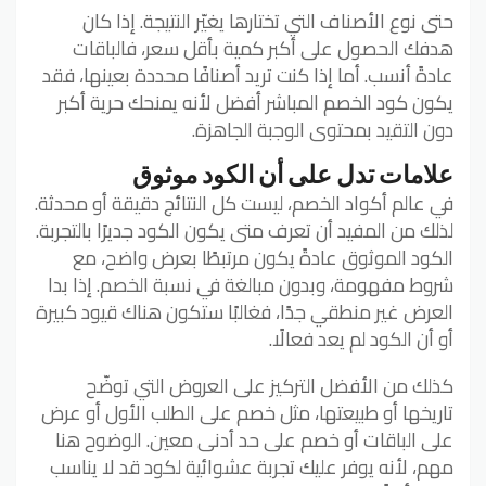
حتى نوع الأصناف التي تختارها يغيّر النتيجة. إذا كان
هدفك الحصول على أكبر كمية بأقل سعر، فالباقات
عادةً أنسب. أما إذا كنت تريد أصنافًا محددة بعينها، فقد
يكون كود الخصم المباشر أفضل لأنه يمنحك حرية أكبر
دون التقيد بمحتوى الوجبة الجاهزة.
علامات تدل على أن الكود موثوق
في عالم أكواد الخصم، ليست كل النتائج دقيقة أو محدثة.
لذلك من المفيد أن تعرف متى يكون الكود جديرًا بالتجربة.
الكود الموثوق عادةً يكون مرتبطًا بعرض واضح، مع
شروط مفهومة، وبدون مبالغة في نسبة الخصم. إذا بدا
العرض غير منطقي جدًا، فغالبًا ستكون هناك قيود كبيرة
أو أن الكود لم يعد فعالًا.
كذلك من الأفضل التركيز على العروض التي توضّح
تاريخها أو طبيعتها، مثل خصم على الطلب الأول أو عرض
على الباقات أو خصم على حد أدنى معين. الوضوح هنا
مهم، لأنه يوفر عليك تجربة عشوائية لكود قد لا يناسب