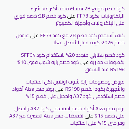
كود خصم موقع 2B يمنحك قيمة أكبر عند شراء
الإلكترونيات بكود FF73
على
كود خصم 2B: خصم فوري
على الإلكترونيات وأجهزة الكمبيوتر
كيف أستخدم كود خصم 2B مع كود FF73
على
عروض
خصم 2026: كيف تختار الأفضل فعلًا
كود خصم ستايلي متجدد 20% باستخدام كود SFF64
بخصومات حصرية
على
كود خصم رايه شوب قوي 10%
RS198 عند التسوق
عروض وخصومات راية شوب اونلاين لكل المنتجات
والأجهزة بكود الخصم RS198
على
يوفر متجر Aiza أكواد
خصم استخدمي كود A37 واحصل على خصم 15%
يوفر متجر Aiza أكواد خصم استخدمي كود A37 واحصل
على خصم 15%
على
تخفيضات متجر Aiza الحصرية مع A37
وفر حتى 15% على المنتجات