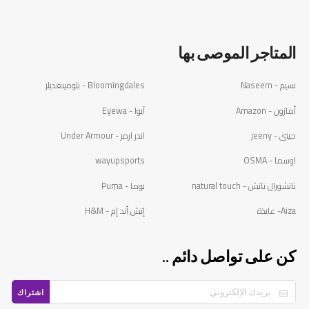
المتاجر الموصى بها
نسيم - Naseem
Bloomingdales - بلومينغديلز
أمازون - Amazon
آيوا - Eyewa
جينى - jeeny
اندر ارمر - Under Armour
اوسما - OSMA
wayupsports
ناتشورال تاتش - natural touch
بوما - Puma
Aiza- عايذة
إتش أند إم - H&M
كن على تواصل دائم ..
اشتراك