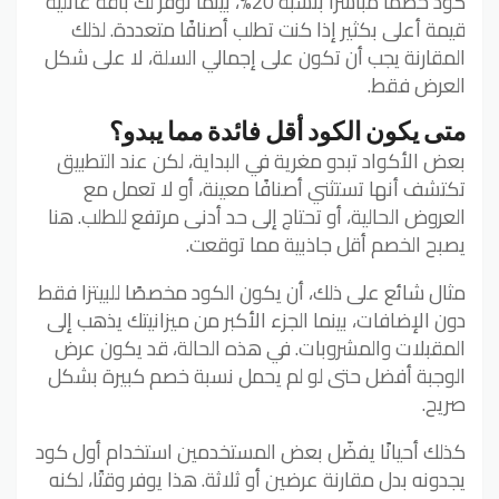
كود خصمًا مباشرًا بنسبة 20%، بينما توفر لك باقة عائلية
قيمة أعلى بكثير إذا كنت تطلب أصنافًا متعددة. لذلك
المقارنة يجب أن تكون على إجمالي السلة، لا على شكل
العرض فقط.
متى يكون الكود أقل فائدة مما يبدو؟
بعض الأكواد تبدو مغرية في البداية، لكن عند التطبيق
تكتشف أنها تستثني أصنافًا معينة، أو لا تعمل مع
العروض الحالية، أو تحتاج إلى حد أدنى مرتفع للطلب. هنا
يصبح الخصم أقل جاذبية مما توقعت.
مثال شائع على ذلك، أن يكون الكود مخصصًا للبيتزا فقط
دون الإضافات، بينما الجزء الأكبر من ميزانيتك يذهب إلى
المقبلات والمشروبات. في هذه الحالة، قد يكون عرض
الوجبة أفضل حتى لو لم يحمل نسبة خصم كبيرة بشكل
صريح.
كذلك أحيانًا يفضّل بعض المستخدمين استخدام أول كود
يجدونه بدل مقارنة عرضين أو ثلاثة. هذا يوفر وقتًا، لكنه